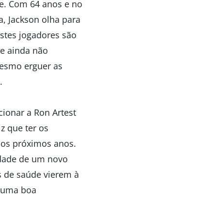
de. Com 64 anos e no
, Jackson olha para
estes jogadores são
ue ainda não
mesmo erguer as
.
cionar a Ron Artest
z que ter os
nos próximos anos.
lidade de um novo
s de saúde vierem à
m uma boa