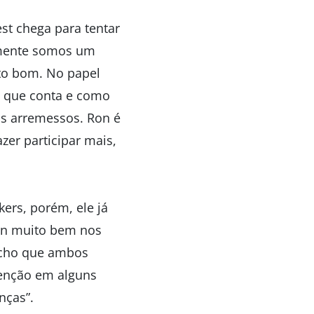
st chega para tentar
tamente somos um
ito bom. No papel
s que conta e como
os arremessos. Ron é
zer participar mais,
ers, porém, ele já
an muito bem nos
“Acho que ambos
enção em alguns
nças”.