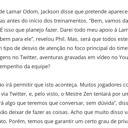
de Lamar Odom, Jackson disse que pretende aparecer
dias antes do início dos treinamentos. “Bem, vamos d
 É isso que planejo fazer. Darei todo meu apoio à La
 bem para ele”, revelou Phil. Mas, será que todos es
tipo de desvio de atenção no foco principal do ti
gens no Twitter, aventuras gravadas em vídeo no You
esempenho da equipe?
ão irá permitir que isto aconteça. Muitos jogadores
via Twitter, e, pelo visto, o Mestre Zen tentará por u
erá algo que teremos que conversar, sem dúvida”, diss
vão deixar de fazer as coisas. Acho que muito disso
o. Porém, temos que garantir um certo grau de priv