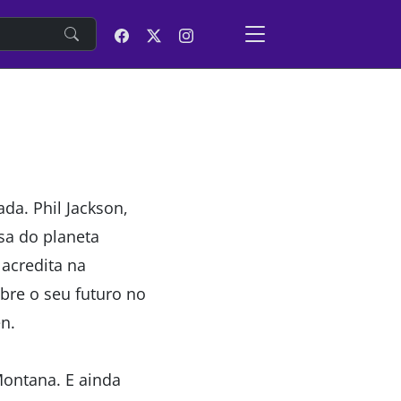
e
da. Phil Jackson,
sa do planeta
 acredita na
obre o seu futuro no
n.
ontana. E ainda