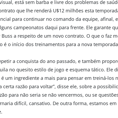
isual, está sem barba e livre dos problemas de saú
ontrato que lhe renderá U$12 milhões esta temporada
encial para continuar no comando da equipe, afinal, 
lguns campeonatos daqui para frente. Ele garante q
 Buss a respeito de um novo contrato. O que o faz 
é o início dos treinamentos para a nova temporada
 repetir a conquista do ano passado, e também propor
ila no quesito estilo de jogo e esquema tático. Ele di
 é um ingrediente a mais para pensar em treiná-los 
certa razão para voltar”, disse ele, sobre a possibi
razão para não seria se não vencermos, ou se questõe
rnaria difícil, cansativo. De outra forma, estamos e
e.