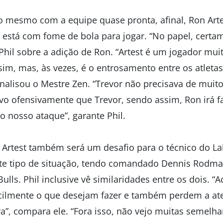
ho mesmo com a equipe quase pronta, afinal, Ron Arte
 e está com fome de bola para jogar. “No papel, cer
 Phil sobre a adição de Ron. “Artest é um jogador mu
im, mas, às vezes, é o entrosamento entre os atleta
analisou o Mestre Zen. “Trevor não precisava de muit
vo ofensivamente que Trevor, sendo assim, Ron irá fa
o nosso ataque”, garante Phil.
rtest também será um desafio para o técnico do Lak
ste tipo de situação, tendo comandado Dennis Rodm
lls. Phil inclusive vê similaridades entre os dois. 
cilmente o que desejam fazer e também perdem a at
, compara ele. “Fora isso, não vejo muitas semelha