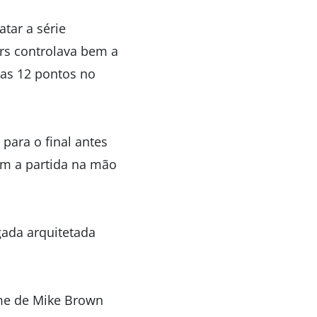
tar a série
ers controlava bem a
nas 12 pontos no
para o final antes
im a partida na mão
gada arquitetada
ime de Mike Brown