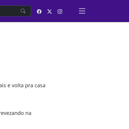
e
is e volta pra casa
 revezando na