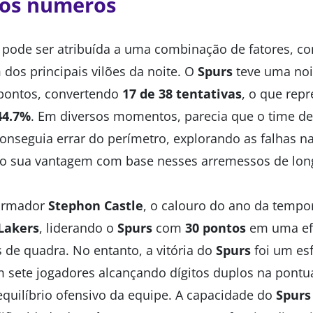
 os números
pode ser atribuída a uma combinação de fatores, co
dos principais vilões da noite. O
Spurs
teve uma noi
 pontos, convertendo
17 de 38 tentativas
, o que rep
44.7%
. Em diversos momentos, parecia que o time de
nseguia errar do perímetro, explorando as falhas 
o sua vantagem com base nesses arremessos de long
 armador
Stephon Castle
, o calouro do ano da tempo
Lakers
, liderando o
Spurs
com
30 pontos
em uma efi
 de quadra. No entanto, a vitória do
Spurs
foi um esf
m sete jogadores alcançando dígitos duplos na pont
equilíbrio ofensivo da equipe. A capacidade do
Spurs