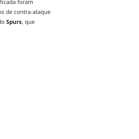
ificada foram
tos de contra-ataque
 do
Spurs
, que