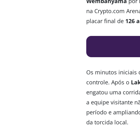
Wembanyama
por l
na Crypto.com Aren
placar final de
126 a
Os minutos iniciais
controle. Após o
La
engatou uma corrida 
a equipe visitante 
período e ampliando
da torcida local.