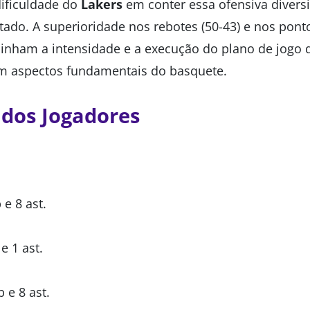
dificuldade do
Lakers
em conter essa ofensiva divers
ltado. A superioridade nos rebotes (50-43) e nos pon
inham a intensidade e a execução do plano de jogo
 aspectos fundamentais do basquete.
s dos Jogadores
 e 8 ast.
e 1 ast.
 e 8 ast.