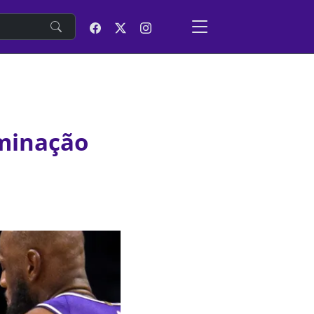
e
iminação