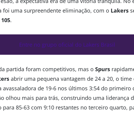
esão, a expectativa era de uma vitória tranquila. No 
a foi uma surpreendente eliminação, com o
Lakers
s
 105
.
Entre no grupo oficial do Lakers Brasil
 da partida foram competitivos, mas o
Spurs
rapidame
kers
abrir uma pequena vantagem de 24 a 20, o time 
avassaladora de 19-6 nos últimos 3:54 do primeiro qu
não olhou mais para trás, construindo uma liderança
 para 85-63 com 9:10 restantes no terceiro quarto, p