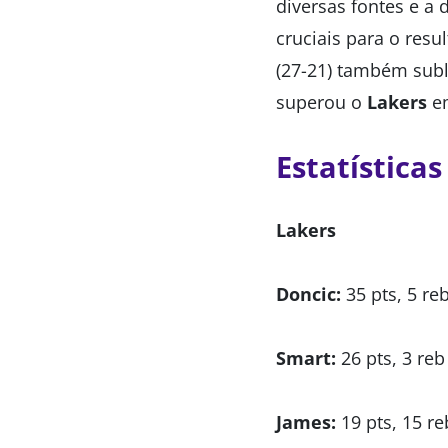
diversas fontes e a 
cruciais para o resu
(27-21) também subl
superou o
Lakers
em
Estatística
Lakers
Doncic:
35 pts, 5 reb
Smart:
26 pts, 3 reb 
James:
19 pts, 15 reb