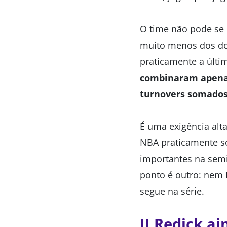
O time não pode se 
muito menos dos doi
praticamente a últi
combinaram apenas
turnovers somados
É uma exigência alt
NBA praticamente so
importantes na semi
ponto é outro: nem 
segue na série.
JJ Redick a