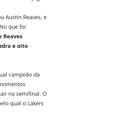
u Austin Reaves, e
No que foi
e Reaves
dra e oito
atual campeão da
m momentos
air na semifinal. O
elo qual o Lakers