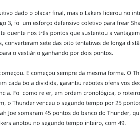
itivo dado o placar final, mas o Lakers liderou no int
go 3, foi um esforço defensivo coletivo para frear Sha
te quente nos três pontos que sustentou a vantagem
, converteram sete das oito tentativas de longa dist
 para o vestiário ganhando por dois pontos.
to começou. E começou sempre da mesma forma. O Th
em cada bola dividida, garantiu rebotes ofensivos dec
cia. Foi como reler, em ordem cronológica, o roteiro
fim, o Thunder venceu o segundo tempo por 25 pontos.
aiah Joe somaram 45 pontos do banco do Thunder, q
kers anotou no segundo tempo inteiro, com 49.