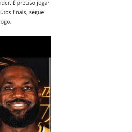
er. É preciso jogar
utos finais, segue
jogo.