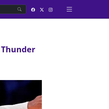
e
o Thunder