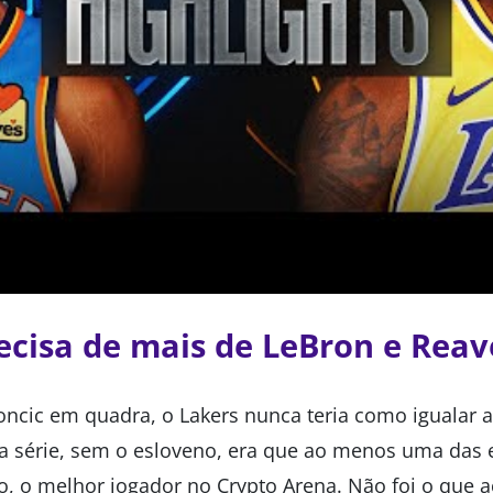
ecisa de mais de LeBron e Reav
cic em quadra, o Lakers nunca teria como igualar 
a série, sem o esloveno, era que ao menos uma das 
go, o melhor jogador no Crypto Arena. Não foi o que 