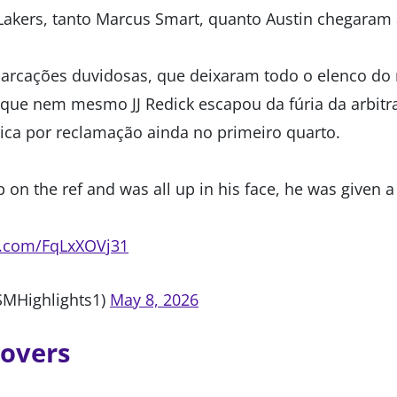
Lakers, tanto Marcus Smart, quanto Austin chegaram a
rcações duvidosas, que deixaram todo o elenco do 
 que nem mesmo JJ Redick escapou da fúria da arbitr
nica por reclamação ainda no primeiro quarto.
ap on the ref and was all up in his face, he was given a 
er.com/FqLxXOVj31
SMHighlights1)
May 8, 2026
novers