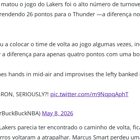
matou o jogo do Lakers foi o alto número de turnove
endendo 26 pontos para o Thunder —a diferença no p
 a colocar o time de volta ao jogo algumas vezes, in
r a diferença para apenas quatro pontos com uma bola
s hands in mid-air and improvises the lefty banked i
RON, SERIOUSLY?!
pic.twitter.com/m9NqpqAphT
rBuckBuckNBA)
May 8, 2026
kers parecia ter encontrado o caminho de volta, fi
erros voltaram a atrapalhar. Marcus Smart perdeu um