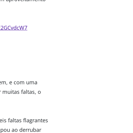
/lE2GCvdcW7
 bem, e com uma
muitas faltas, o
is faltas flagrantes
lpou ao derrubar