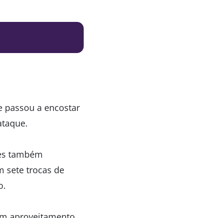
 passou a encostar
ataque.
mes também
m sete trocas de
o.
bom aproveitamento