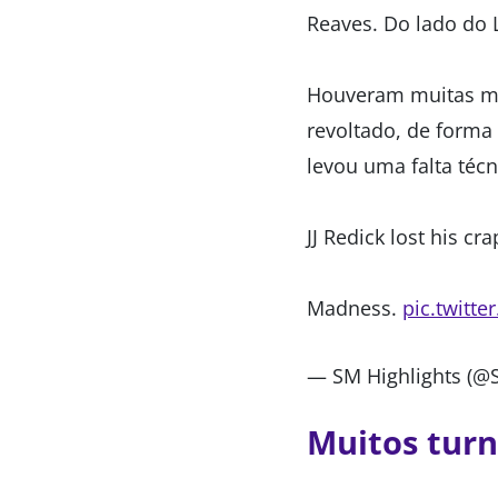
Reaves. Do lado do 
Houveram muitas ma
revoltado, de forma
levou uma falta téc
JJ Redick lost his cr
Madness.
pic.twitt
— SM Highlights (@
Muitos tur