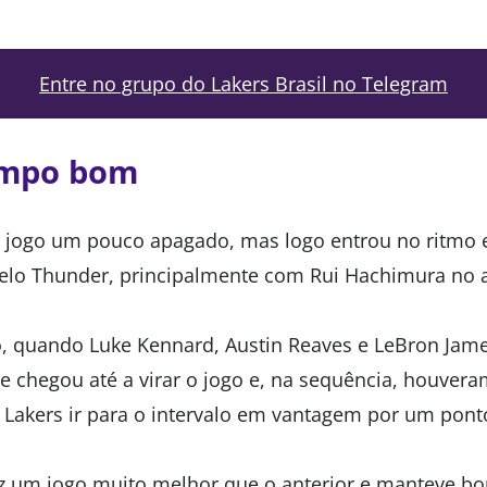
Entre no grupo do Lakers Brasil no Telegram
empo bom
 jogo um pouco apagado, mas logo entrou no ritmo e
pelo Thunder, principalmente com Rui Hachimura no 
, quando Luke Kennard, Austin Reaves e LeBron Ja
e chegou até a virar o jogo e, na sequência, houvera
o Lakers ir para o intervalo em vantagem por um pont
fez um jogo muito melhor que o anterior e manteve 