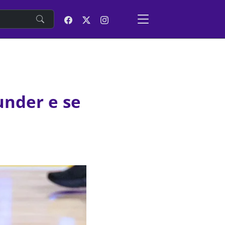
e
under e se