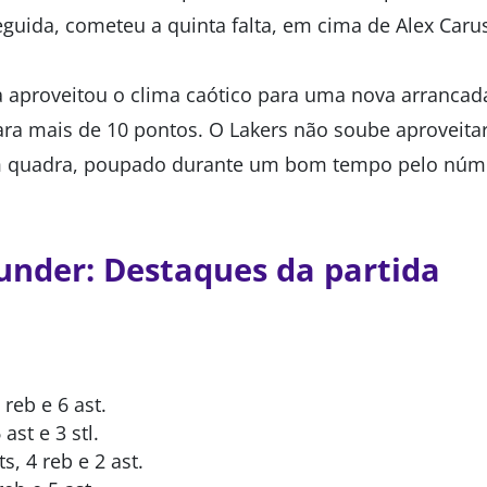
eguida, cometeu a quinta falta, em cima de Alex Caru
aproveitou o clima caótico para uma nova arrancad
ara mais de 10 pontos. O Lakers não soube aprovei
m quadra, poupado durante um bom tempo pelo núme
under: Destaques da partida
 reb e 6 ast.
ast e 3 stl.
s, 4 reb e 2 ast.