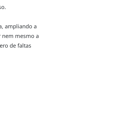
so.
a, ampliando a
tar nem mesmo a
ro de faltas