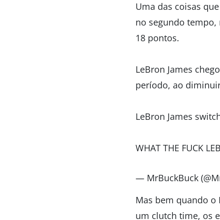
Uma das coisas que 
no segundo tempo, r
18 pontos.
LeBron James chegou
período, ao diminui
LeBron James switche
WHAT THE FUCK LEB
— MrBuckBuck (@M
Mas bem quando o La
um clutch time, os 