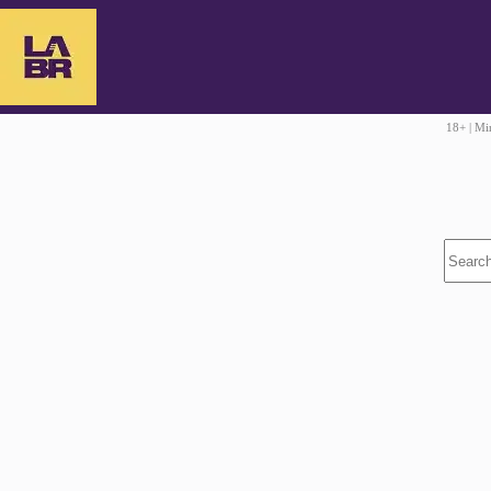
S
k
i
p
t
o
c
18+ | Mi
o
n
t
e
n
t
N
o
r
e
s
u
l
t
s