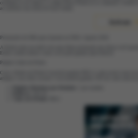
certifique-se de utilizar o codigo bônus Pixbet ao se cadastrar e lembre
ao máximo esta oferta de boas-vindas.
Activate
Promoções do Mês para Apostar na NBA: Agosto 2026
A Pixbet entra em abril com uma ótima promoção que deixa você apost
Então confira abaixo como você pode ganhar aproveitá-la!
Palpite Grátis da Pixbet
Com o Bolão da Pixbet é possível ganhar R$12 a cada acerto exato do p
amigos e nas redes sociais e você poderá ganhar 10% do valor total do 
Palpites Máximos por Rodada
: 1 por usuário
Rollover
: Não há
Valor do Prêmio
: R$12