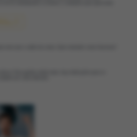
-se de ler atentamente os termos e condições para aproveitar
PIXBET
ar sem usar o saldo da conta. Quer entender como funciona?
lacar. Para ganhar ainda mais, faça indicações para os
palpite por cada indicado.