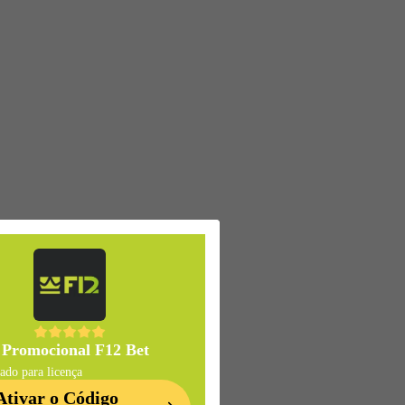
5
 Promocional F12 Bet
r
a
ado para licença
t
Ativar o Código
i