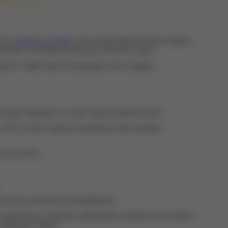
do um
cadastro na Pixbet
, basta seguir algumas etapas simples.
minutos você estará pronto para começar a jogar.
nível e válido antes de prosseguir com o registro.
 botão ‘Registrar' no canto superior direito da tela.
 o CPF o nome e data de nascimento serão inseridos
na sua conta.
 recursos oferecidos pela plataforma.
de aproveitar ao máximo a plataforma. Lembre-se de verificar
 vantagens e bônus.