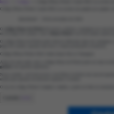
Inicio
Codigos
Código Bônus Pixbet: Ganhe R$12 ao acertar um
Código Bônus Pixbet: Ganhe R$12 ao acertar um palpite por palpite 
lakersbrasil
20 de novembro de 2024
O
código bônus da Pixbet
dá acesso a ofertas e vantagens na casa favo
ou em jogos de cassino, com o
bônus Pixbet
você tem muitas opções pa
O código bônus da Pixbet pode oferecer diferentes tipos de vantagens
jogos de cassino, apostas sem risco e outras promoções exclusivas.
Código Bônus Pixbet 2024: Saiba Quais São as Vantagens
Antes de mais nada, usar o código bônus da Pixbet pode ser uma exce
ganhar
nas apostas esportivas.
Nesse sentido, você terá acesso a um bônus exclusivo da casa de aposta
usado para apostar em diversos esportes e eventos.
O uso do código Pixbet é simples e rápido, e pode ser feito no momento
Conteúdo
[
Exibir
]