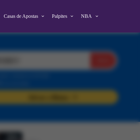
Casas de Apostas
Palpites
NBA
IXBET
Ativar
stado e verificado em 31/07/2026
03
usos esta semana
Ativar o Bônus