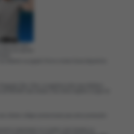
 indicações para
 bônus de apostas
 Pixbet
seu dinheiro na jogada! Novos eventos ficam disponíveis
 Pragmatic Play. Nela, os jogadores terão uma dinâmica
r até R$1000 cada semana. Esta oferta engloba os jogos de
eus clientes códigos promocionais para ativar promoções
portivos importantes ou ocasiões como feriados ou