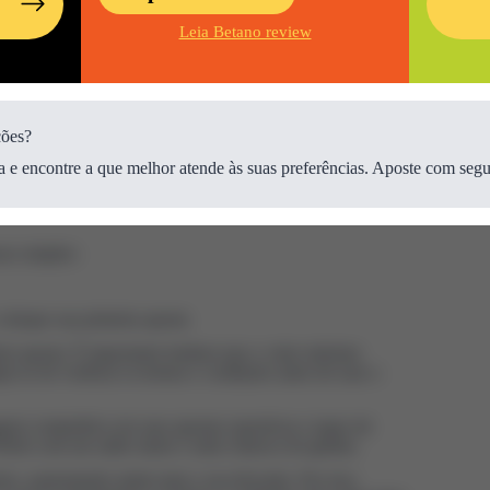
n
Leia Betano review
g
eu cadastro/ créditos: site Pixbet
ções?
nus
 e encontre a que melhor atende às suas preferências. Aposte com seg
sos simples:
 coloque sua primeira aposta
ira aposta. É importante lembrar que o valor máximo
e-se de verificar os termos e condições antes de usar o
em competitiva em suas apostas esportivas e jogos de
ixbet com um saldo maior e mais chances de ganhar.
es, aumentando ainda mais a sua diversão. Por isso,