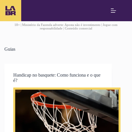
S
k
i
p
A
t
18+ | Ministério da Fazenda adverte: Aposta não é investimento | Jogue com
p
o
responsabilidade | Conteúdo comercial
o
c
st
o
ar
n
Guias
t
C
e
a
n
s
t
a
s
Handicap no basquete: Como funciona e o que
d
é?
e
A
p
o
st
a
s
P
a