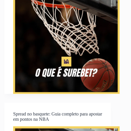
Spread no basquete: Guia completo para apostar
em pontos na NBA