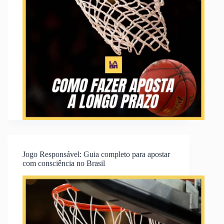
Jogo Responsável: Guia completo para apostar
com consciência no Brasil