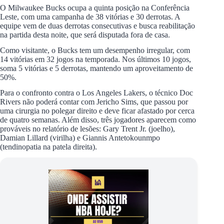
O Milwaukee Bucks ocupa a quinta posição na Conferência
Leste, com uma campanha de 38 vitórias e 30 derrotas. A
equipe vem de duas derrotas consecutivas e busca reabilitação
na partida desta noite, que será disputada fora de casa.
Como visitante, o Bucks tem um desempenho irregular, com
14 vitórias em 32 jogos na temporada. Nos últimos 10 jogos,
soma 5 vitórias e 5 derrotas, mantendo um aproveitamento de
50%.
Para o confronto contra o Los Angeles Lakers, o técnico Doc
Rivers não poderá contar com Jericho Sims, que passou por
uma cirurgia no polegar direito e deve ficar afastado por cerca
de quatro semanas. Além disso, três jogadores aparecem como
prováveis no relatório de lesões: Gary Trent Jr. (joelho),
Damian Lillard (virilha) e Giannis Antetokounmpo
(tendinopatia na patela direita).