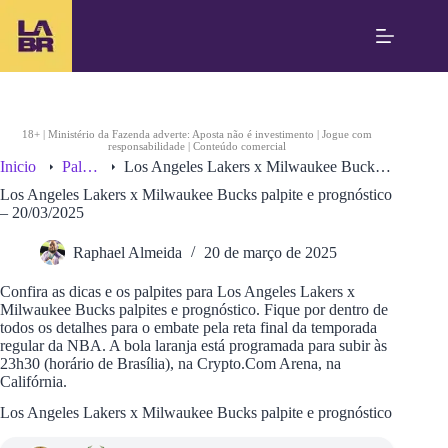
S
k
i
p
A
t
p
o
o
c
st
o
18+ | Ministério da Fazenda adverte: Aposta não é investimento | Jogue com
ar
responsabilidade | Conteúdo comercial
n
Inicio
Palpites
Los Angeles Lakers x Milwaukee Bucks palpite e prognóstico – 20/03/2025
t
C
e
a
Los Angeles Lakers x Milwaukee Bucks palpite e prognóstico
n
s
– 20/03/2025
t
a
s
Raphael Almeida
20 de março de 2025
d
e
Confira as dicas e os palpites para Los Angeles Lakers x
A
Milwaukee Bucks palpites e prognóstico. Fique por dentro de
p
todos os detalhes para o embate pela reta final da temporada
o
regular da NBA. A bola laranja está programada para subir às
st
23h30 (horário de Brasília), na Crypto.Com Arena, na
a
Califórnia.
s
Los Angeles Lakers x Milwaukee Bucks palpite e prognóstico
P
a