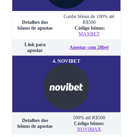
Ganhe bônus de 100% até
Detalhes dos
R$500
bônus de apostas
Código bônus:
MAXBET
Link para
Apostar com 20bet
apostar
4. NOVIBET
100% até R$500
Detalhes dos
Código bônus:
bônus de apostas
NOVIMAX