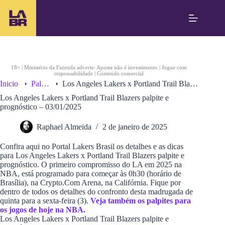
S
k
i
p
A
t
p
o
o
c
st
o
18+ | Ministério da Fazenda adverte: Aposta não é investimento | Jogue com
ar
responsabilidade | Conteúdo comercial
n
Inicio
Palpites
Los Angeles Lakers x Portland Trail Blazers palpite e prognóstico – 03/01/2025
t
C
e
a
Los Angeles Lakers x Portland Trail Blazers palpite e
n
s
prognóstico – 03/01/2025
t
a
s
Raphael Almeida
2 de janeiro de 2025
d
e
Confira aqui no Portal Lakers Brasil os detalhes e as dicas
A
para Los Angeles Lakers x Portland Trail Blazers palpite e
p
prognóstico. O primeiro compromisso do LA em 2025 na
o
NBA, está programado para começar às 0h30 (horário de
st
Brasília), na Crypto.Com Arena, na Califórnia. Fique por
a
dentro de todos os detalhes do confronto desta madrugada de
s
quinta para a sexta-feira (3).
Veja também os palpites para
P
os jogos de hoje na NBA.
a
Los Angeles Lakers x Portland Trail Blazers palpite e