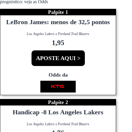
l
prognóstico: veja as Odds
p
it
Palpite 1
e
LeBron James: menos de 32,5 pontos
s
N
Los Angeles Lakers x Portland Trail Blazers
B
A
1,95
APOSTE AQUI >
Odds da
Palpite 2
Handicap -8 Los Angeles Lakers
Los Angeles Lakers x Portland Trail Blazers