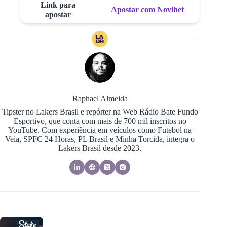
Link para
Apostar com Novibet
apostar
Raphael Almeida
Tipster no Lakers Brasil e repórter na Web Rádio Bate Fundo
Esportivo, que conta com mais de 700 mil inscritos no
YouTube. Com experiência em veículos como Futebol na
Veia, SPFC 24 Horas, PL Brasil e Minha Torcida, integra o
Lakers Brasil desde 2023.