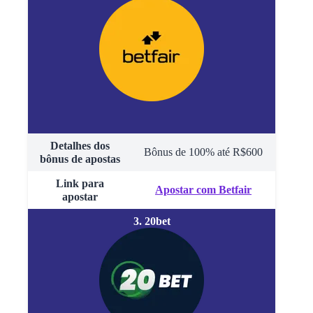
Detalhes dos
Bônus de 100% até R$600
bônus de apostas
Link para
Apostar com Betfair
apostar
3. 20bet