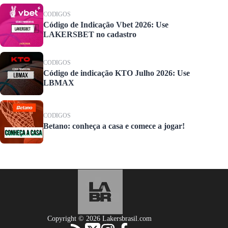
CODIGOS
Código de Indicação Vbet 2026: Use
LAKERSBET no cadastro
CODIGOS
Código de indicação KTO Julho 2026: Use
LBMAX
CODIGOS
Betano: conheça a casa e comece a jogar!
Copyright © 2026 Lakersbrasil.com