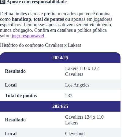
4️⃣ Aposte com responsabilidade
Defina limites claros e prefira mercados que você domina,
como
handicap
,
total de pontos
ou apostas em jogadores
específicos. Lembre-se: apostas devem ser entretenimento,
nunca obrigação. Confira em detalhes a política pública
sobre
jogo responsável
.
Histórico do confronto Cavaliers x Lakers
2024/25
Lakers 110 x 122
Resultado
Cavaliers
Local
Los Angeles
Total de pontos
232
2024/25
Cavaliers 134 x 110
Resultado
Lakers
Local
Cleveland