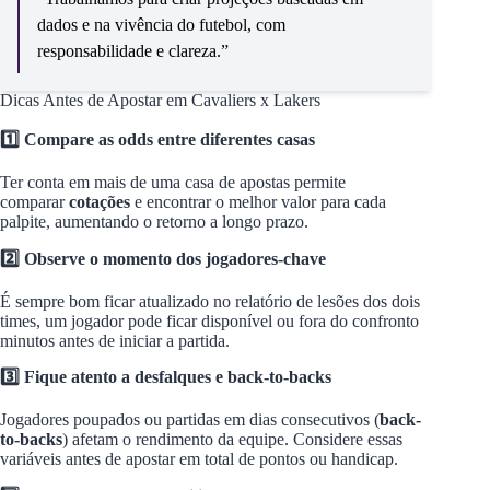
dados e na vivência do futebol, com 
responsabilidade e clareza.”
Dicas Antes de Apostar em Cavaliers x Lakers
1️⃣ Compare as odds entre diferentes casas
Ter conta em mais de uma casa de apostas permite
comparar
cotações
e encontrar o melhor valor para cada
palpite, aumentando o retorno a longo prazo.
2️⃣ Observe o momento dos jogadores-chave
É sempre bom ficar atualizado no relatório de lesões dos dois
times, um jogador pode ficar disponível ou fora do confronto
minutos antes de iniciar a partida.
3️⃣ Fique atento a desfalques e back-to-backs
Jogadores poupados ou partidas em dias consecutivos (
back-
to-backs
) afetam o rendimento da equipe. Considere essas
variáveis antes de apostar em total de pontos ou handicap.