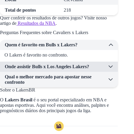
Total de pontos
218
Quer conferir os resultados de outros jogos? Visite nosso
artigo de
Resultados da NBA
.
Perguntas Frequentes sobre Cavaliers x Lakers
Quem é favorito em Bulls x Lakers?
O Lakers é favorito no confronto.
Onde assistir Bulls x Los Angeles Lakers?
Qual o melhor mercado para apostar nesse
confronto
Sobre o LakersBR
O
Lakers Brasil
é o seu portal especializado em NBA e
apostas esportivas. Aqui você encontra análises, palpites e
prognósticos diários dos principais jogos da liga.