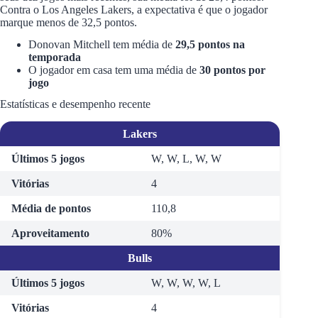
Contra o Los Angeles Lakers, a expectativa é que o jogador
marque menos de 32,5 pontos.
Donovan Mitchell tem média de
29,5 pontos na
temporada
O jogador em casa tem uma média de
30 pontos por
jogo
Estatísticas e desempenho recente
Lakers
Últimos 5 jogos
W, W, L, W, W
Vitórias
4
Média de pontos
110,8
Aproveitamento
80%
Bulls
Últimos 5 jogos
W, W, W, W, L
Vitórias
4