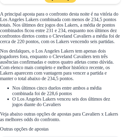
A principal aposta para o confronto desta noite é na vitória do
Los Angeles Lakers combinada com menos de 234,5 pontos
totais. Nos últimos dez jogos dos Lakers, a média de pontos
combinados ficou entre 231 e 234, enquanto nos últimos dez
confrontos diretos contra o Cleveland Cavaliers a média foi de
cerca de 220 pontos, com os Lakers vencendo seis partidas.
Nos desfalques, o Los Angeles Lakers tem apenas dois
jogadores fora, enquanto o Cleveland Cavaliers tem três
ausências confirmadas e outros quatro atletas como dúvida.
Com elenco mais completo e melhor histórico recente, os
Lakers aparecem com vantagem para vencer a partida e
manter o total abaixo de 234,5 pontos.
Nos últimos cinco duelos entre ambos a média
combinada foi de 228,6 pontos
O Los Angeles Lakers venceu seis dos últimos dez
jogos diante do Cavaliers
Veja abaixo outras opções de apostas para Cavaliers x Lakers
as melhores odds do confronto.
Outras opções de apostas