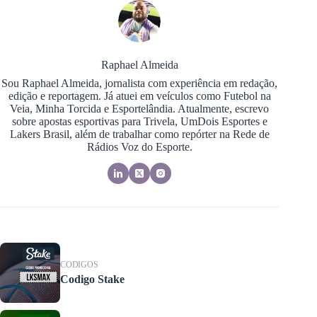
Raphael Almeida
Sou Raphael Almeida, jornalista com experiência em redação,
edição e reportagem. Já atuei em veículos como Futebol na
Veia, Minha Torcida e Esportelândia. Atualmente, escrevo
sobre apostas esportivas para Trivela, UmDois Esportes e
Lakers Brasil, além de trabalhar como repórter na Rede de
Rádios Voz do Esporte.
CODIGOS
Codigo Stake