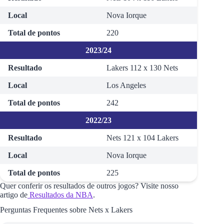
Local
Nova Iorque
Total de pontos
220
2023/24
Resultado
Lakers 112 x 130 Nets
Local
Los Angeles
Total de pontos
242
2022/23
Resultado
Nets 121 x 104 Lakers
Local
Nova Iorque
Total de pontos
225
Quer conferir os resultados de outros jogos? Visite nosso
artigo de
Resultados da NBA
.
Perguntas Frequentes sobre Nets x Lakers