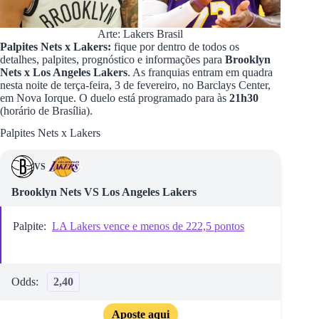
l
p
it
Arte: Lakers Brasil
e
Palpites Nets x Lakers:
fique por dentro de todos os
s
detalhes, palpites, prognóstico e informações para
Brooklyn
Nets x Los Angeles Lakers
. As franquias entram em quadra
N
nesta noite de terça-feira, 3 de fevereiro, no Barclays Center,
B
em Nova Iorque. O duelo está programado para às
21h30
A
(horário de Brasília).
Palpites Nets x Lakers
VS
Brooklyn Nets VS Los Angeles Lakers
Palpite:
LA Lakers vence e menos de 222,5 pontos
Odds:
2,40
Aposte aqui