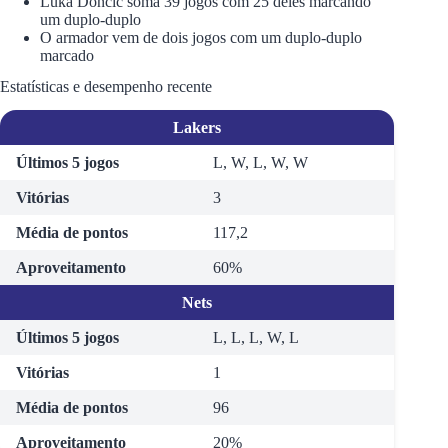
Luka Doncic soma 39 jogos com 25 deles marcando
um duplo-duplo
O armador vem de dois jogos com um duplo-duplo
marcado
Estatísticas e desempenho recente
Lakers
Últimos 5 jogos
L, W, L, W, W
Vitórias
3
Média de pontos
117,2
Aproveitamento
60%
Nets
Últimos 5 jogos
L, L, L, W, L
Vitórias
1
Média de pontos
96
Aproveitamento
20%