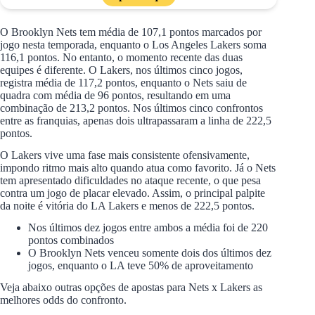
O Brooklyn Nets tem média de 107,1 pontos marcados por
jogo nesta temporada, enquanto o Los Angeles Lakers soma
116,1 pontos. No entanto, o momento recente das duas
equipes é diferente. O Lakers, nos últimos cinco jogos,
registra média de 117,2 pontos, enquanto o Nets saiu de
quadra com média de 96 pontos, resultando em uma
combinação de 213,2 pontos. Nos últimos cinco confrontos
entre as franquias, apenas dois ultrapassaram a linha de 222,5
pontos.
O Lakers vive uma fase mais consistente ofensivamente,
impondo ritmo mais alto quando atua como favorito. Já o Nets
tem apresentado dificuldades no ataque recente, o que pesa
contra um jogo de placar elevado. Assim, o principal palpite
da noite é vitória do LA Lakers e menos de 222,5 pontos.
Nos últimos dez jogos entre ambos a média foi de 220
pontos combinados
O Brooklyn Nets venceu somente dois dos últimos dez
jogos, enquanto o LA teve 50% de aproveitamento
Veja abaixo outras opções de apostas para Nets x Lakers as
melhores odds do confronto.