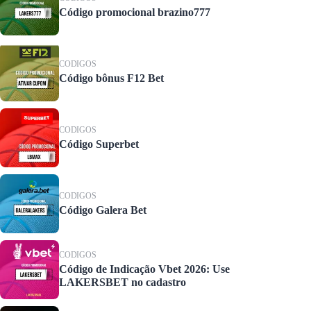
Código promocional brazino777
CODIGOS
Código bônus F12 Bet
CODIGOS
Código Superbet
CODIGOS
Código Galera Bet
CODIGOS
Código de Indicação Vbet 2026: Use
LAKERSBET no cadastro