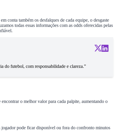
o em conta também os desfalques de cada equipe, o desgaste
uzamos todas essas informações com as odds oferecidas pelas
fiável.
a do futebol, com responsabilidade e clareza.”
 encontrar o melhor valor para cada palpite, aumentando o
m jogador pode ficar disponível ou fora do confronto minutos