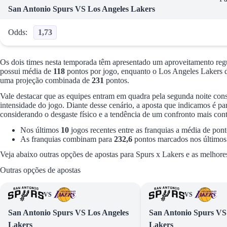
San Antonio Spurs VS Los Angeles Lakers
Odds:
1,73
Os dois times nesta temporada têm apresentado um aproveitamento re
possui média de
118
pontos por jogo, enquanto o Los Angeles Lakers
uma projeção combinada de
231
pontos.
Vale destacar que as equipes entram em quadra pela segunda noite cons
intensidade do jogo. Diante desse cenário, a aposta que indicamos é par
considerando o desgaste físico e a tendência de um confronto mais con
Nos últimos
10
jogos recentes entre as franquias a média de pon
As franquias combinam para
232,6
pontos marcados nos último
Veja abaixo outras opções de apostas para Spurs x Lakers e as melhore
Outras opções de apostas
VS
VS
San Antonio Spurs VS Los Angeles
San Antonio Spurs VS
Lakers
Lakers