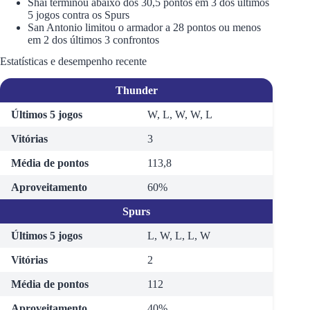
Shai terminou abaixo dos 30,5 pontos em 3 dos últimos
5 jogos contra os Spurs
San Antonio limitou o armador a 28 pontos ou menos
em 2 dos últimos 3 confrontos
Estatísticas e desempenho recente
Thunder
Últimos 5 jogos
W, L, W, W, L
Vitórias
3
Média de pontos
113,8
Aproveitamento
60%
Spurs
Últimos 5 jogos
L, W, L, L, W
Vitórias
2
Média de pontos
112
Aproveitamento
40%