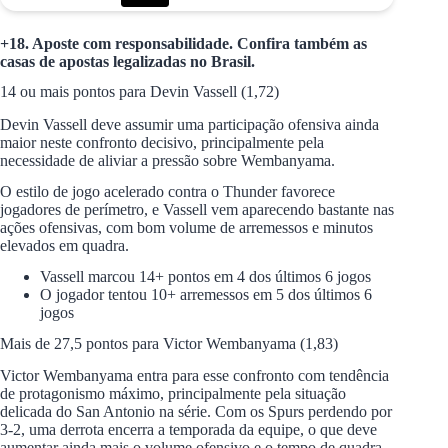
+18. Aposte com responsabilidade. Confira também as
casas de apostas legalizadas no Brasil.
14 ou mais pontos para Devin Vassell (1,72)
Devin Vassell deve assumir uma participação ofensiva ainda
maior neste confronto decisivo, principalmente pela
necessidade de aliviar a pressão sobre Wembanyama.
O estilo de jogo acelerado contra o Thunder favorece
jogadores de perímetro, e Vassell vem aparecendo bastante nas
ações ofensivas, com bom volume de arremessos e minutos
elevados em quadra.
Vassell marcou 14+ pontos em 4 dos últimos 6 jogos
O jogador tentou 10+ arremessos em 5 dos últimos 6
jogos
Mais de 27,5 pontos para Victor Wembanyama (1,83)
Victor Wembanyama entra para esse confronto com tendência
de protagonismo máximo, principalmente pela situação
delicada do San Antonio na série. Com os Spurs perdendo por
3-2, uma derrota encerra a temporada da equipe, o que deve
aumentar ainda mais o volume ofensivo e o tempo de quadra