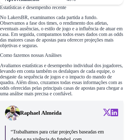
Estatísticas e desempenho recente
No LakersBR, examinamos cada partida a fundo.
Observamos a fase dos times, o rendimento dos atletas,
eventuais ausências, o estilo de jogo e a influência de atuar em
casa. Em seguida, comparamos todos esses dados com as odds
das maiores casas de apostas para oferecer projeções mais
objetivas e seguras.
Como fazemos nossas Análises
Avaliamos estatísticas e desempenho individual dos jogadores,
levando em conta também os desfalques de cada equipe, o
desgaste da sequência de jogos e o impacto do mando de
quadra. Além disso, cruzamos todas essas informações com as
odds oferecidas pelas principais casas de apostas para chegar a
uma análise mais precisa e confiável.
Raphael Almeida
“Trabalhamos para criar projeções baseadas em 
dados e na vivência do futebol, com 