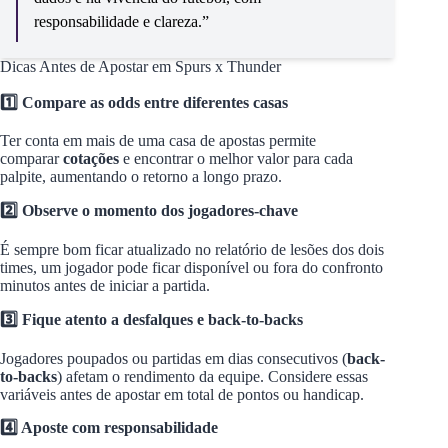
responsabilidade e clareza.”
Dicas Antes de Apostar em Spurs x Thunder
1️⃣ Compare as odds entre diferentes casas
Ter conta em mais de uma casa de apostas permite
comparar
cotações
e encontrar o melhor valor para cada
palpite, aumentando o retorno a longo prazo.
2️⃣ Observe o momento dos jogadores-chave
É sempre bom ficar atualizado no relatório de lesões dos dois
times, um jogador pode ficar disponível ou fora do confronto
minutos antes de iniciar a partida.
3️⃣ Fique atento a desfalques e back-to-backs
Jogadores poupados ou partidas em dias consecutivos (
back-
to-backs
) afetam o rendimento da equipe. Considere essas
variáveis antes de apostar em total de pontos ou handicap.
4️⃣ Aposte com responsabilidade