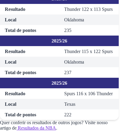
Resultado
Thunder 122 x 113 Spurs
Local
Oklahoma
Total de pontos
235
2025/26
Resultado
Thunder 115 x 122 Spurs
Local
Oklahoma
Total de pontos
237
2025/26
Resultado
Spurs 116 x 106 Thunder
Local
Texas
Total de pontos
222
Quer conferir os resultados de outros jogos? Visite nosso
artigo de
Resultados da NBA
.