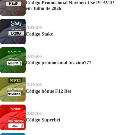
Código Promocional Novibet: Use PLAVIP
em Julho de 2026
CODIGOS
Codigo Stake
CODIGOS
Código promocional brazino777
CODIGOS
Código bônus F12 Bet
CODIGOS
Código Superbet