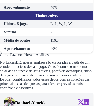
Aproveitamento
40%
Timberwolves
Últimos 5 jogos
L, L, W, L, W
Vitórias
2
Média de pontos
116,8
Aproveitamento
40%
Como Fazemos Nossas Análises
No LakersBR, nossas análises são elaboradas a partir de um
estudo minucioso de cada jogo. Consideramos o momento
atual das equipes e de seus atletas, possíveis desfalques, ritmo
de jogo e o impacto de atuar em casa ou como visitante.
Depois, combinamos todos esses dados com as cotações das
principais casas de apostas para oferecer previsões mais
confiáveis e assertivas.
Raphael Almeida