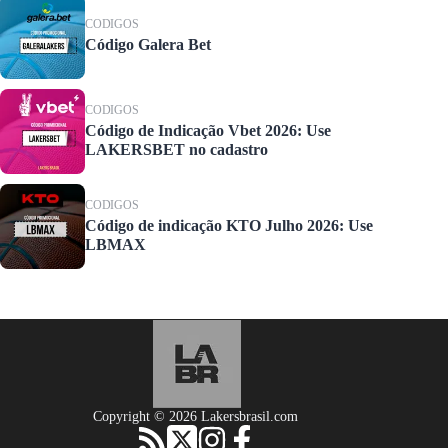
CODIGOS
Código Galera Bet
CODIGOS
Código de Indicação Vbet 2026: Use
LAKERSBET no cadastro
CODIGOS
Código de indicação KTO Julho 2026: Use
LBMAX
Copyright © 2026 Lakersbrasil.com