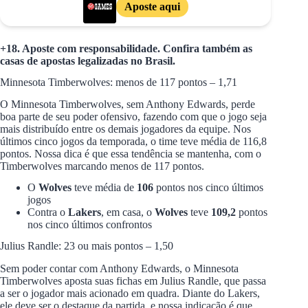
Aposte aqui
+18. Aposte com responsabilidade. Confira também as
casas de apostas legalizadas no Brasil.
Minnesota Timberwolves: menos de 117 pontos – 1,71
O Minnesota Timberwolves, sem Anthony Edwards, perde
boa parte de seu poder ofensivo, fazendo com que o jogo seja
mais distribuído entre os demais jogadores da equipe. Nos
últimos cinco jogos da temporada, o time teve média de 116,8
pontos. Nossa dica é que essa tendência se mantenha, com o
Timberwolves marcando menos de 117 pontos.
O
Wolves
teve média de
106
pontos nos cinco últimos
jogos
Contra o
Lakers
, em casa, o
Wolves
teve
109,2
pontos
nos cinco últimos confrontos
Julius Randle: 23 ou mais pontos – 1,50
Sem poder contar com Anthony Edwards, o Minnesota
Timberwolves aposta suas fichas em Julius Randle, que passa
a ser o jogador mais acionado em quadra. Diante do Lakers,
ele deve ser o destaque da partida, e nossa indicação é que