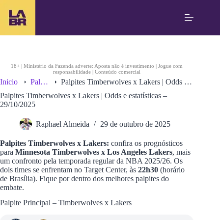
S
k
i
p
A
t
p
o
o
c
st
o
18+ | Ministério da Fazenda adverte: Aposta não é investimento | Jogue com
ar
responsabilidade | Conteúdo comercial
n
Inicio
Palpites
Palpites Timberwolves x Lakers | Odds e estatísticas – 29/10/2025
t
C
e
a
Palpites Timberwolves x Lakers | Odds e estatísticas –
n
s
29/10/2025
t
a
s
Raphael Almeida
29 de outubro de 2025
d
e
Palpites Timberwolves x Lakers:
confira os prognósticos
A
para
Minnesota Timberwolves x Los Angeles Lakers
, mais
p
um confronto pela temporada regular da NBA 2025/26. Os
o
dois times se enfrentam no Target Center, às
22h30
(horário
st
de Brasília). Fique por dentro dos melhores palpites do
a
embate.
s
Palpite Principal – Timberwolves x Lakers
P
a