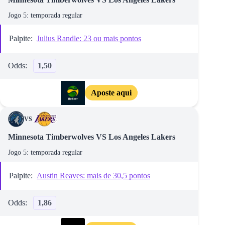
Jogo 5: temporada regular
Palpite:
Julius Randle: 23 ou mais pontos
Odds:
1,50
Aposte aqui
VS
Minnesota Timberwolves VS Los Angeles Lakers
Jogo 5: temporada regular
Palpite:
Austin Reaves: mais de 30,5 pontos
Odds:
1,86