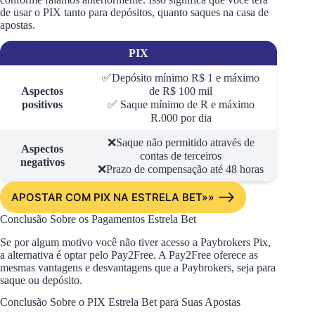
de usar o PIX tanto para depósitos, quanto saques na casa de
apostas.
PIX
✅Depósito mínimo R$ 1 e máximo
Aspectos
de R$ 100 mil
positivos
✅ Saque mínimo de R e máximo
R.000 por dia
❌Saque não permitido através de
Aspectos
contas de terceiros
negativos
❌Prazo de compensação até 48 horas
APOSTAR COM PIX NA ESTRELA BET»»
Conclusão Sobre os Pagamentos Estrela Bet
Se por algum motivo você não tiver acesso a Paybrokers Pix,
a alternativa é optar pelo Pay2Free. A Pay2Free oferece as
mesmas vantagens e desvantagens que a Paybrokers, seja para
saque ou depósito.
Conclusão Sobre o PIX Estrela Bet para Suas Apostas