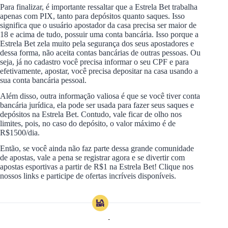
Para finalizar, é importante ressaltar que a Estrela Bet trabalha
apenas com PIX, tanto para depósitos quanto saques. Isso
significa que o usuário apostador da casa precisa ser maior de
18 e acima de tudo, possuir uma conta bancária. Isso porque a
Estrela Bet zela muito pela segurança dos seus apostadores e
dessa forma, não aceita contas bancárias de outras pessoas. Ou
seja, já no cadastro você precisa informar o seu CPF e para
efetivamente, apostar, você precisa depositar na casa usando a
sua conta bancária pessoal.
Além disso, outra informação valiosa é que se você tiver conta
bancária jurídica, ela pode ser usada para fazer seus saques e
depósitos na Estrela Bet. Contudo, vale ficar de olho nos
limites, pois, no caso do depósito, o valor máximo é de
R$1500/dia.
Então, se você ainda não faz parte dessa grande comunidade
de apostas, vale a pena se registrar agora e se divertir com
apostas esportivas a partir de R$1 na Estrela Bet! Clique nos
nossos links e participe de ofertas incríveis disponíveis.