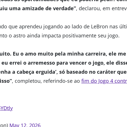
ruiu uma amizade de verdade”
, declarou, em entrevi
do que aprendeu jogando ao lado de LeBron nas últ
to o astro ainda impacta positivamente seu jogo.
ito. Eu o amo muito pela minha carreira, ele me
 eu errei o arremesso para vencer o jogo, ele dis
ha a cabeça erguida’, só baseado no caráter que
isso”
, completou, referindo-se ao
fim do Jogo 4 cont
5YDtly
ron)
May 12, 2026