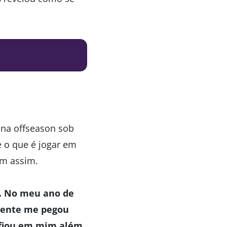
 na offseason sob
e o que é jogar em
em assim.
e. No meu ano de
amente me pegou
nfiou em mim além