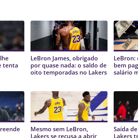
lhe
LeBron James, obrigado
LeBron: 
e tenta
por quase nada: o saldo de
bem pag
oito temporadas no Lakers
salário 
preende
Mesmo sem LeBron,
Saída d
Lakers se recusa a abrir
Lakers t