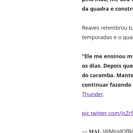
da quadra e const
Reaves relembrou tu
temporadas e o quan
“Ele me ensinou mu
os dias. Depois que
do caramba. Manten
continuar fazendo 
Thunder
.
pic.twitter.com/JsZr
— 𝐌𝐀𝐋 (@MindOfB