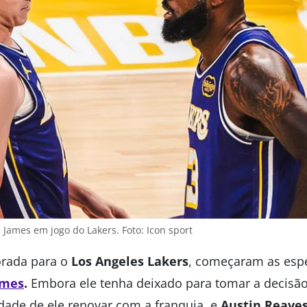
 James em jogo do Lakers. Foto: Icon sport
rada para o
Los Angeles Lakers
, começaram as esp
ames
.
Embora ele tenha deixado para tomar a decisão
idade de ele renovar com a franquia, e
Austin Reave