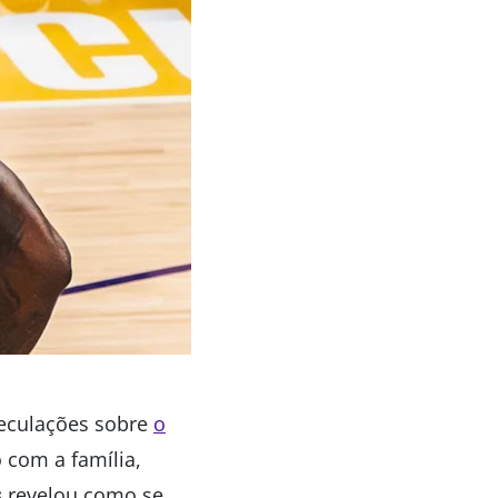
eculações sobre
o
 com a família,
s
revelou como se