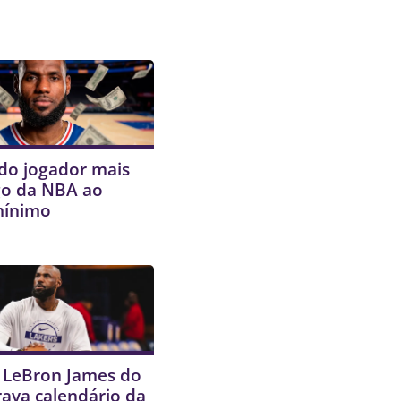
do jogador mais
o da NBA ao
mínimo
e LeBron James do
rava calendário da