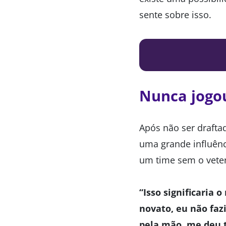
sente sobre isso.
Nunca jogo
Após não ser drafta
uma grande influênc
um time sem o veter
“Isso significaria
novato, eu não faz
pela mão, me deu 