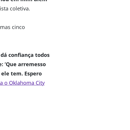
sta coletiva.
imas cinco
 dá confiança todos
se: ‘Que arremesso
 ele tem. Espero
ra o Oklahoma City