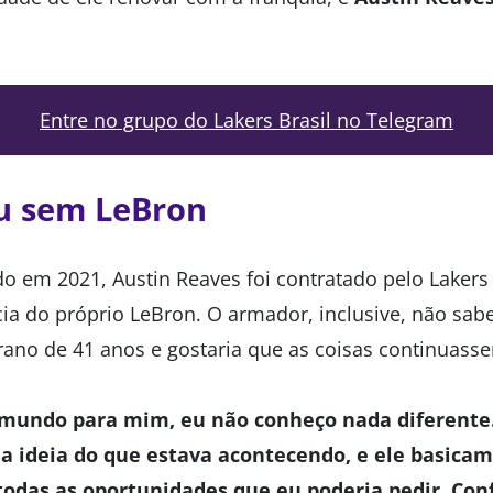
Entre no grupo do Lakers Brasil no Telegram
u sem LeBron
do em 2021, Austin Reaves foi contratado pelo Lakers
ia do próprio LeBron. O armador, inclusive, não sab
ano de 41 anos e gostaria que as coisas continuass
 o mundo para mim, eu não conheço nada diferent
ia ideia do que estava acontecendo, e ele basic
todas as oportunidades que eu poderia pedir. Co