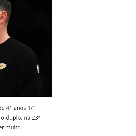
 de 41 anos 1/”
lo-duplo, na 23ª
er muito.