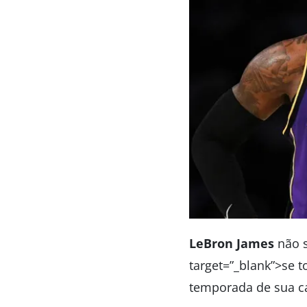
LeBron James
não s
target=”_blank”>se t
temporada de sua ca