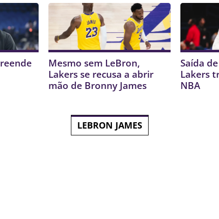
preende
Mesmo sem LeBron,
Saída d
Lakers se recusa a abrir
Lakers t
mão de Bronny James
NBA
LEBRON JAMES