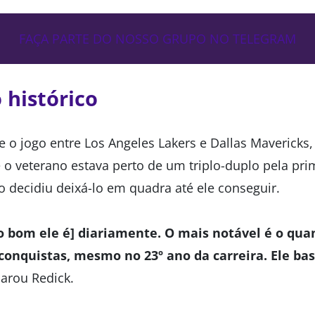
FAÇA PARTE DO NOSSO GRUPO NO TELEGRAM
 histórico
 o jogo entre Los Angeles Lakers e Dallas Mavericks,
ue o veterano estava perto de um triplo-duplo pela pri
o decidiu deixá-lo em quadra até ele conseguir.
 bom ele é] diariamente. O mais notável é o qua
conquistas, mesmo no 23º ano da carreira. Ele ba
larou Redick.