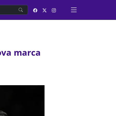
e
nova marca