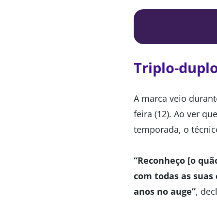
Triplo-duplo
A marca veio durante
feira (12). Ao ver q
temporada, o técnic
“Reconheço [o quão
com todas as suas 
anos no auge”
, dec