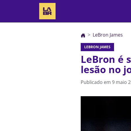
LeBron James
LEBRON JAMES
LeBron é s
lesão no j
Publicado em
9 maio 2