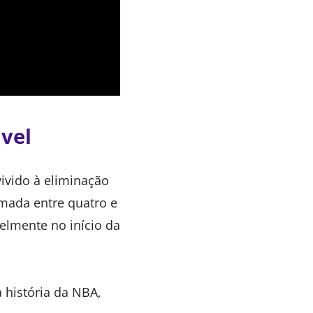
ável
vivido à eliminação
imada entre quatro e
velmente no início da
 história da NBA,