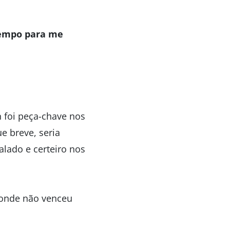
tempo para me
 foi peça-chave nos
e breve, seria
lado e certeiro nos
 onde não venceu