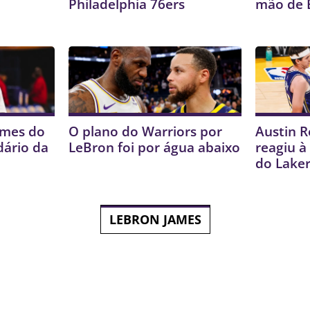
Philadelphia 76ers
mão de 
ames do
O plano do Warriors por
Austin R
dário da
LeBron foi por água abaixo
reagiu à
do Lake
LEBRON JAMES