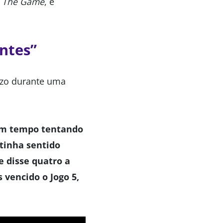
d The Game
, e
ntes”
nzo durante uma
 um tempo tentando
tinha sentido
e disse quatro a
vencido o Jogo 5,