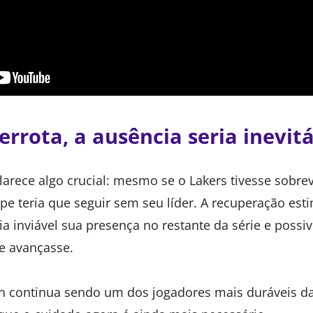
errota, a ausência seria inevit
larece algo crucial: mesmo se o Lakers tivesse sobre
pe teria que seguir sem seu líder. A recuperação est
a inviável sua presença no restante da série e possi
me avançasse.
 continua sendo um dos jogadores mais duráveis da