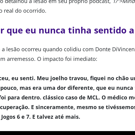
tro detalhou a lesão em seu próprio podcast,
1/”>Min
 real do ocorrido.
r que eu nunca tinha sentido a
e a lesão ocorreu quando colidiu com Donte DiVince
 um arremesso. O impacto foi imediato:
eu, eu senti. Meu joelho travou, fiquei no chão
 pouco, mas era uma dor diferente, que eu nunca 
foi para dentro. clássico caso de MCL. O médico m
cuperação. E sinceramente, mesmo se tivéssemos 
Jogos 6 e 7. E talvez até mais.