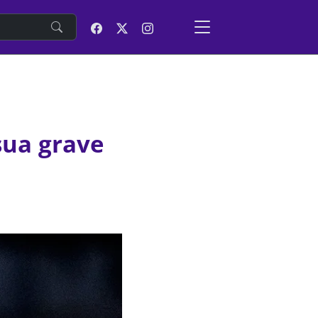
e
sua grave