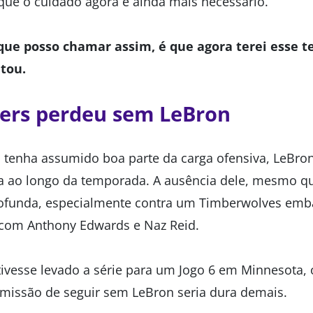
 que o cuidado agora é ainda mais necessário.
que posso chamar assim, é que agora terei esse 
tou.
kers perdeu sem LeBron
tenha assumido boa parte da carga ofensiva, LeBron
a ao longo da temporada. A ausência dele, mesmo qu
ofunda, especialmente contra um Timberwolves emba
 com Anthony Edwards e Naz Reid.
ivesse levado a série para um Jogo 6 em Minnesota,
missão de seguir sem LeBron seria dura demais.