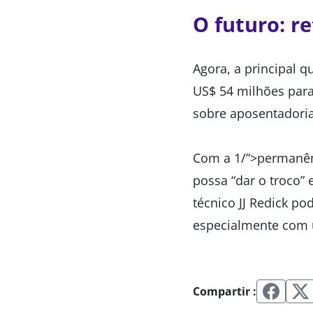
O futuro: r
Agora, a principal 
US$ 54 milhões para
sobre aposentadoria
Com a 1/”>permanên
possa “dar o troco”
técnico JJ Redick po
especialmente com u
Compartir :