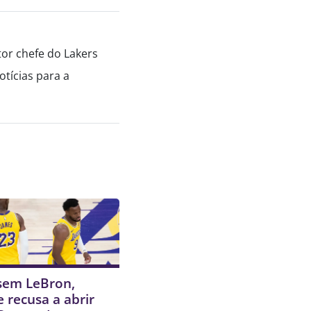
tor chefe do Lakers
tícias para a
em LeBron,
e recusa a abrir