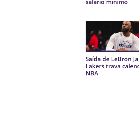
salário mínimo
Saída de LeBron J
Lakers trava calen
NBA