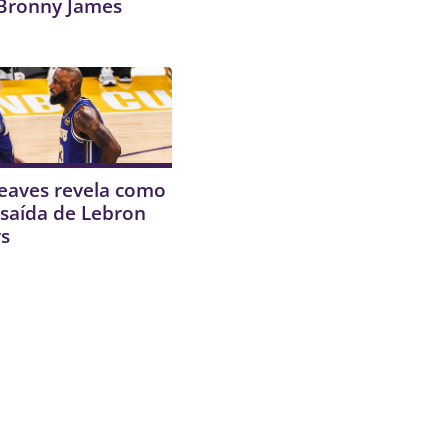
Bronny James
eaves revela como
 saída de Lebron
rs