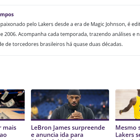
ampos
paixonado pelo Lakers desde a era de Magic Johnson, é edi
de 2006. Acompanha cada temporada, trazendo análises e no
 de torcedores brasileiros há quase duas décadas.
r mais
LeBron James surpreende
Mesmo s
 ao
e anuncia ida para
Lakers s