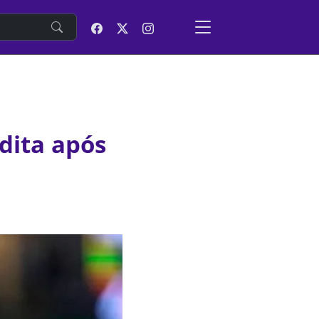
e
dita após