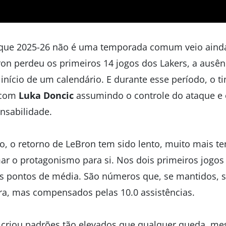
e que 2025-26 não é uma temporada comum veio ainda
ron perdeu os primeiros 14 jogos dos Lakers, a ausên
o início de um calendário. E durante esse período, o
, com
Luka Doncic
assumindo o controle do ataque e 
nsabilidade.
o, o retorno de LeBron tem sido lento, muito mais te
r o protagonismo para si. Nos dois primeiros jogos 
os pontos de média. São números que, se mantidos, 
ira, mas compensados pelas 10.0 assistências.
 criou padrões tão elevados que qualquer queda, mes