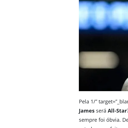
Pela 1/” target=”_b
James
será
All-Star
sempre foi óbvia. D