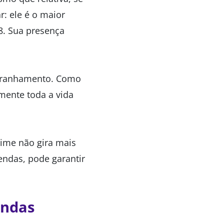
r: ele é o maior
8. Sua presença
estranhamento. Como
mente toda a vida
time não gira mais
endas, pode garantir
endas