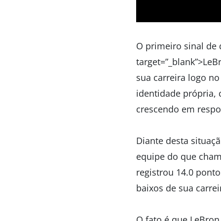
O primeiro sinal d
target=”_blank”>LeB
sua carreira logo n
identidade própria
crescendo em respo
Diante desta situaçã
equipe do que chama
registrou 14.0 pont
baixos de sua carre
O fato é que LeBron