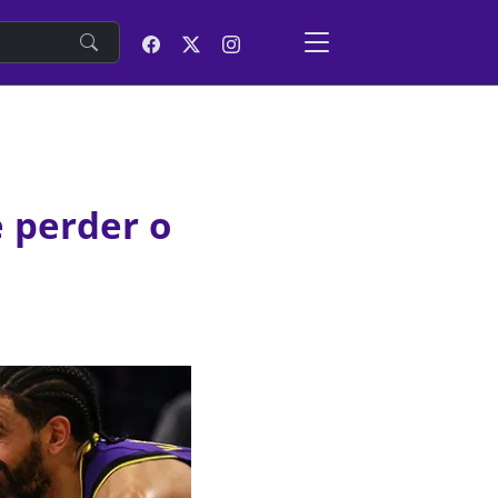
e
 perder o