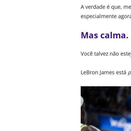
A verdade é que, me
especialmente agora
Mas calma. 
Você talvez não est
LeBron James está
p