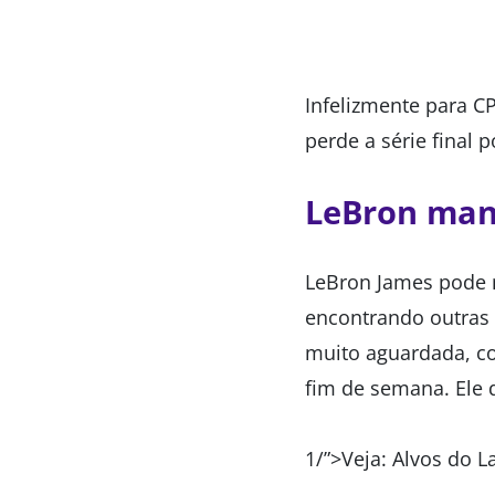
Infelizmente para C
perde a série final p
LeBron mand
LeBron James pode n
encontrando outras 
muito aguardada, co
fim de semana. Ele 
1/”>Veja: Alvos do L