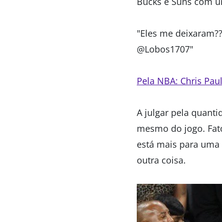
Bucks e Suns com um
"Eles me deixaram??
@Lobos1707"
Pela NBA: Chris Pau
A julgar pela quanti
mesmo do jogo. Fato
está mais para uma 
outra coisa.