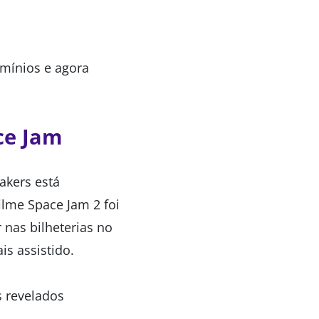
mínios e agora
ce Jam
akers está
lme Space Jam 2 foi
nas bilheterias no
s assistido.
s revelados