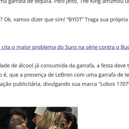
a garrafa de tequila. Pelo jeito, The King arrumou u
? Ok, vamos dizer que sim! “BYOT” Traga sua própria 
l cita o maior problema do Suns na série contra o Bu
dade de álcool já consumida da garrafa, a festa deve
 é, que a presença de LeBron com uma garrafa de te
ação publicitária, divulgando sua marca "Lobos 1707