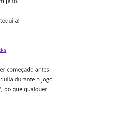
m jeito.
tequila!
cks
 ter começado antes
quila durante o jogo
", do que qualquer