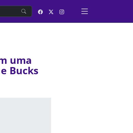
e
om uma
 e Bucks