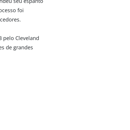
condeu seu espanto
ocesso foi
rcedores.
3 pelo Cleveland
res de grandes