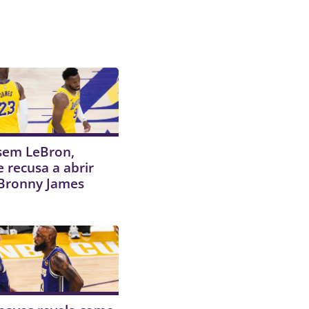
em LeBron,
e recusa a abrir
Bronny James