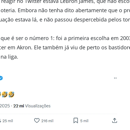
a reagir no Twitter estava LeBron James, que não es
loteria. Embora não tenha dito abertamente que o pr
uação estava lá, e não passou despercebida pelos to
 que é ser o número 1: foi a primeira escolha em 200
scer em Akron. Ele também já viu de perto os bastido
a liga.