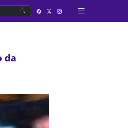
e
o da