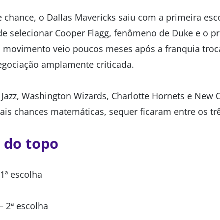
chance, o Dallas Mavericks saiu com a primeira esco
de selecionar Cooper Flagg, fenômeno de Duke e o p
O movimento veio poucos meses após a franquia troc
egociação amplamente criticada.
 Jazz, Washington Wizards, Charlotte Hornets e New O
is chances matemáticas, sequer ficaram entre os trê
 do topo
1ª escolha
– 2ª escolha