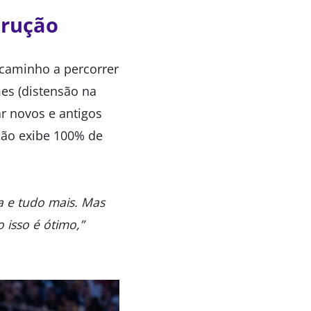
trução
 caminho a percorrer
mes (distensão na
ar novos e antigos
não exibe 100% de
a e tudo mais. Mas
 isso é ótimo,”