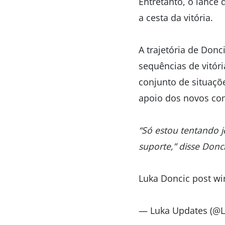
Entretanto, o lance
a cesta da vitória.
A trajetória de Don
sequências de vitór
conjunto de situaçõ
apoio dos novos co
“Só estou tentando 
suporte,” disse Donc
Luka Doncic post wi
— Luka Updates (@