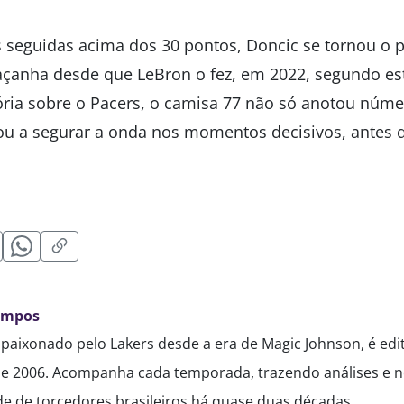
 seguidas acima dos 30 pontos, Doncic se tornou o 
 façanha desde que LeBron o fez, em 2022, segundo est
tória sobre o Pacers, o camisa 77 não só anotou núm
 a segurar a onda nos momentos decisivos, antes de
ampos
paixonado pelo Lakers desde a era de Magic Johnson, é edi
de 2006. Acompanha cada temporada, trazendo análises e no
 de torcedores brasileiros há quase duas décadas.