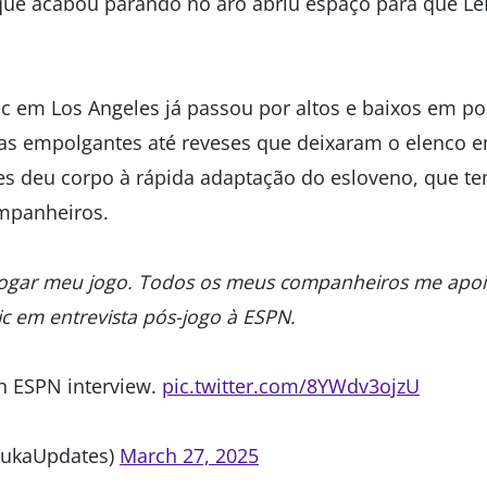
 que acabou parando no aro abriu espaço para que L
cic em Los Angeles já passou por altos e baixos em p
ias empolgantes até reveses que deixaram o elenco e
es deu corpo à rápida adaptação do esloveno, que 
mpanheiros.
jogar meu jogo. Todos os meus companheiros me apo
ic em entrevista pós-jogo à ESPN.
n ESPN interview.
pic.twitter.com/8YWdv3ojzU
LukaUpdates)
March 27, 2025