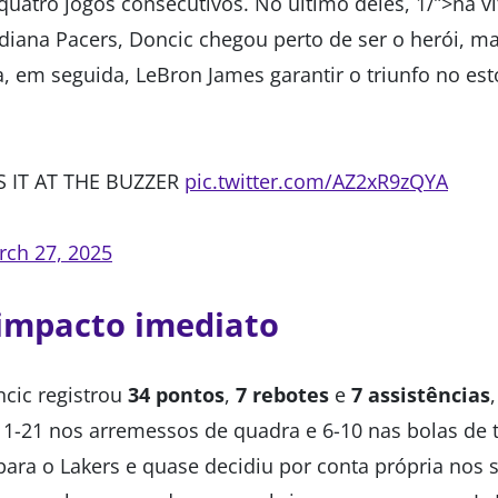
uatro jogos consecutivos. No último deles, 1/”>na vi
diana Pacers, Doncic chegou perto de ser o herói, ma
ra, em seguida, LeBron James garantir o triunfo no es
 IT AT THE BUZZER
pic.twitter.com/AZ2xR9zQYA
rch 27, 2025
impacto imediato
ncic registrou
34 pontos
,
7 rebotes
e
7 assistências
1-21 nos arremessos de quadra e 6-10 nas bolas de tr
para o Lakers e quase decidiu por conta própria nos 