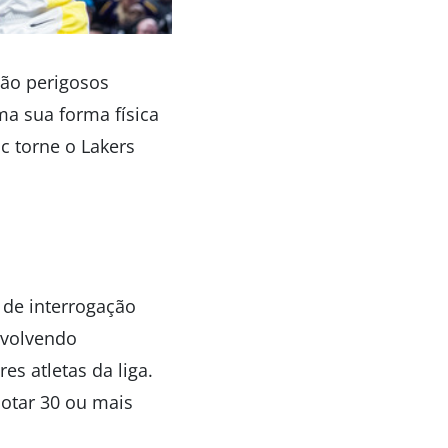
uão perigosos
a sua forma física
c torne o Lakers
a
 de interrogação
nvolvendo
s atletas da liga.
notar 30 ou mais