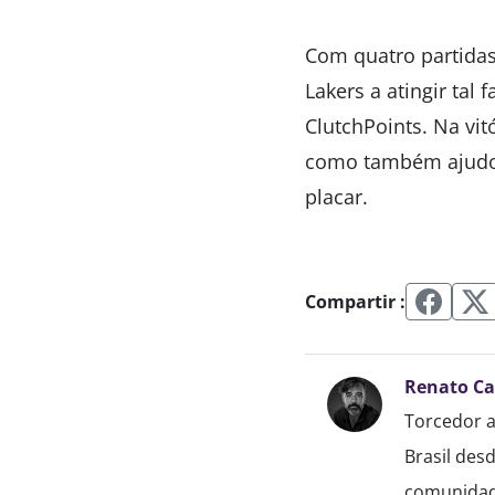
Com quatro partidas
Lakers a atingir tal
ClutchPoints. Na vi
como também ajudou
placar.
Compartir :
Renato C
Torcedor a
Brasil des
comunidade