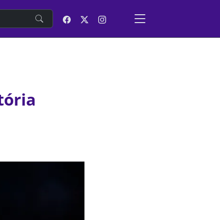
e
tória