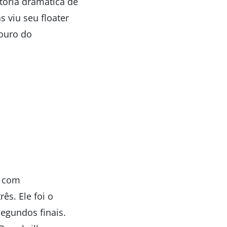
tória dramática de
s viu seu floater
touro do
, com
ês. Ele foi o
segundos finais.