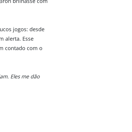
eBron brilhasse com
oucos jogos: desde
m alerta. Esse
tem contado com o
iam. Eles me dão