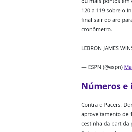
ou mais pontos em q
120 a 119 sobre o In
final sair do aro pa
cronômetro.
LEBRON JAMES WINS
— ESPN (@espn)
Ma
Números e 
Contra o Pacers, Do
aproveitamento de 1
cestinha da partida 