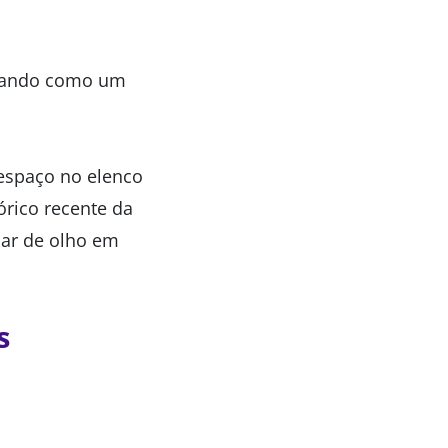
tacando como um
 espaço no elenco
órico recente da
car de olho em
s