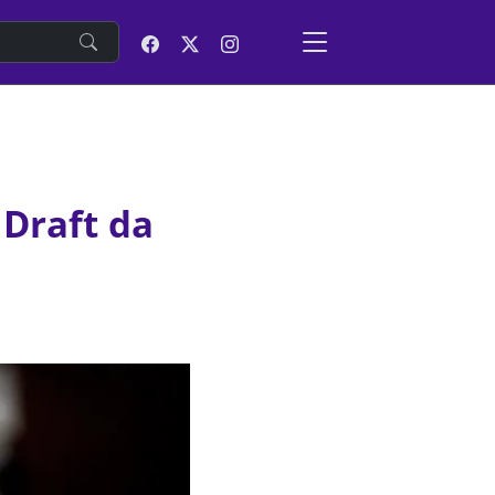
e
 Draft da