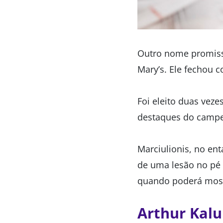
Outro nome promisso
Mary’s. Ele fechou c
Foi eleito duas vez
destaques do campeo
Marciulionis, no en
de uma lesão no pé 
quando poderá mostr
Arthur Kalu