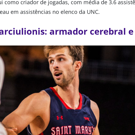
i como criador de jogadas, com média de 3.6 assistên
deau em assistências no elenco da UNC.
rciulionis: armador cerebral 