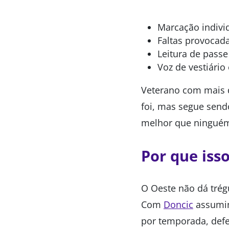
Marcação individ
Faltas provocad
Leitura de pass
Voz de vestiári
Veterano com mais d
foi, mas segue send
melhor que ningué
Por que iss
O Oeste não dá trég
Com
Doncic
assumind
por temporada, defe