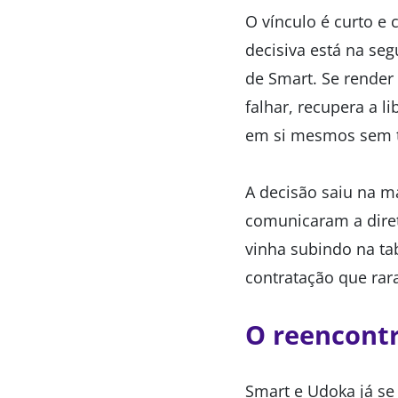
O vínculo é curto e 
decisiva está na se
de Smart. Se render
falhar, recupera a l
em si mesmos sem t
A decisão saiu na m
comunicaram a dire
vinha subindo na ta
contratação que rar
O reencont
Smart e Udoka já se