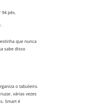
r 94 pés.
.
cestinha que nunca
ka sabe disso
ganiza o tabuleiro.
ruzar, várias vezes
s. Smart é