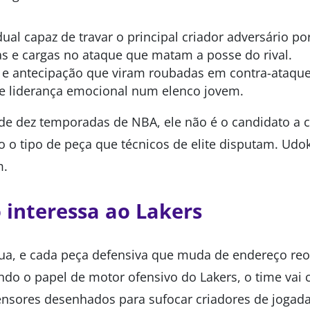
ual capaz de travar o principal criador adversário po
as e cargas no ataque que matam a posse do rival.
e e antecipação que viram roubadas em contra-ataque
o e liderança emocional num elenco jovem.
e dez temporadas de NBA, ele não é o candidato a 
o o tipo de peça que técnicos de elite disputam. Udo
m.
o interessa ao Lakers
ua, e cada peça defensiva que muda de endereço reor
o o papel de motor ofensivo do Lakers, o time vai c
nsores desenhados para sufocar criadores de jogada