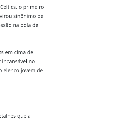
eltics, o primeiro
 virou sinônimo de
essão na bola de
ets em cima de
 incansável no
 o elenco jovem de
etalhes que a