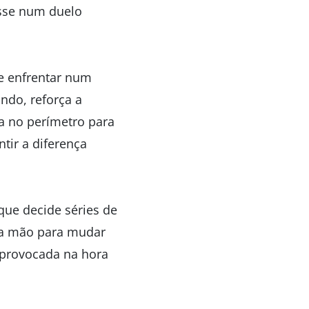
posse num duelo
de enfrentar num
ndo, reforça a
va no perímetro para
tir a diferença
que decide séries de
 na mão para mudar
 provocada na hora