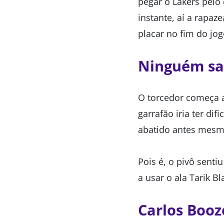
pegar o Lakers pelo 
instante, aí a rapaz
placar no fim do jog
Ninguém sa
O torcedor começa a
garrafão iria ter di
abatido antes mesm
Pois é, o pivô senti
a usar o ala Tarik B
Carlos Booz