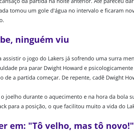
cansaço da partida na noite anterior. Até pareceu dar
eada tomou um gole d'água no intervalo e ficaram nov
o.
be, ninguém viu
 assistir o jogo do Lakers já sofrendo uma surra me
ficuldade pra parar Dwight Howard e psicologicamente 
o de a partida começar. De repente, cadê Dwight H
u o joelho durante o aquecimento e na hora da bola su
lack para a posição, o que facilitou muito a vida do La
er em: "Tô velho, mas tô novo!"