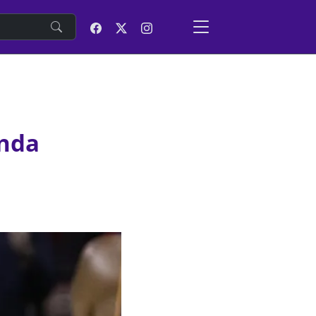
e
unda