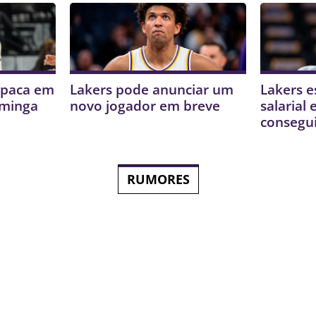
mpaca em
Lakers pode anunciar um
Lakers e
uminga
novo jogador em breve
salarial
consegui
RUMORES