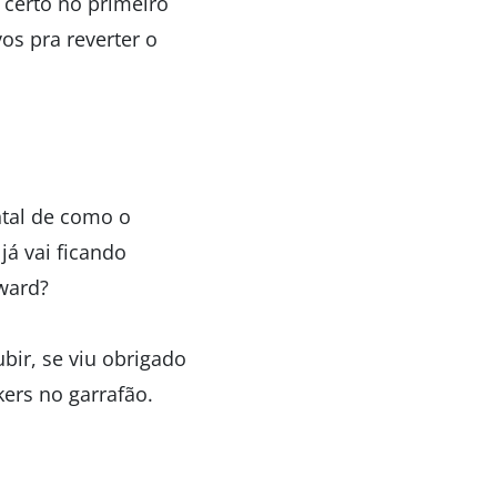
 certo no primeiro
os pra reverter o
ntal de como o
já vai ficando
oward?
bir, se viu obrigado
kers no garrafão.