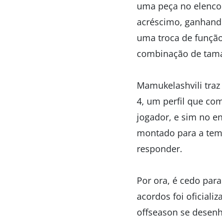
uma peça no elenco
acréscimo, ganhand
uma troca de função
combinação de tama
Mamukelashvili traz 
4, um perfil que co
jogador, e sim no e
montado para a temp
responder.
Por ora, é cedo par
acordos foi oficiali
offseason se desenh