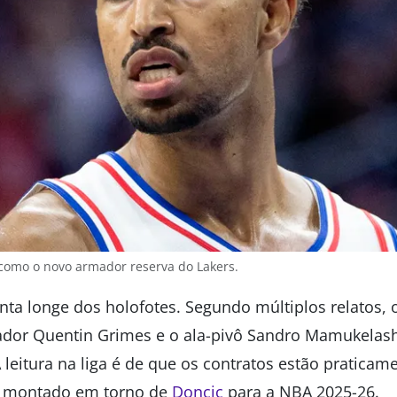
como o novo armador reserva do Lakers.
ta longe dos holofotes. Segundo múltiplos relatos,
or Quentin Grimes e o ala-pivô Sandro Mamukelashv
A leitura na liga é de que os contratos estão praticam
o montado em torno de
Doncic
para a NBA 2025-26.