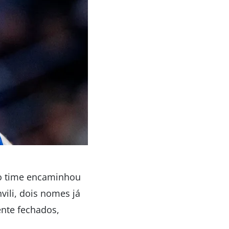
 o time encaminhou
ili, dois nomes já
ente fechados,