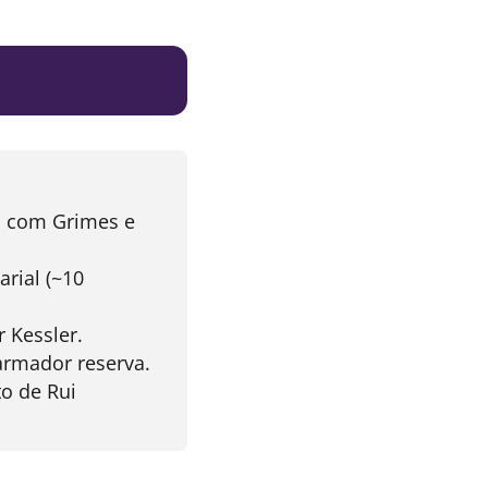
s com Grimes e
rial (~10
r Kessler.
armador reserva.
to de Rui