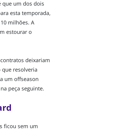
é que um dos dois
para esta temporada,
 10 milhões. A
em estourar o
 contratos deixariam
 que resolveria
ara um offseason
na peça seguinte.
ard
rs ficou sem um