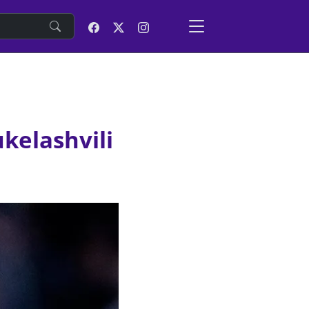
e
kelashvili