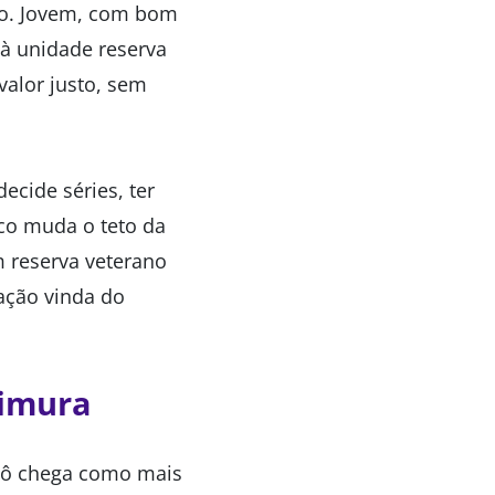
so. Jovem, com bom
à unidade reserva
valor justo, sem
cide séries, ter
co muda o teto da
 reserva veterano
ação vinda do
himura
ivô chega como mais