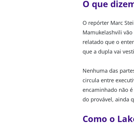
O que dizem
O repórter Marc Ste
Mamukelashvili vão a
relatado que o ente
que a dupla vai vest
Nenhuma das partes 
circula entre execu
encaminhado não é c
do provável, ainda
Como o Lake