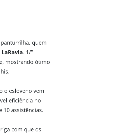
panturrilha, quem
 LaRavia
. 1/”
nte, mostrando ótimo
his.
to o esloveno vem
el eficiência no
 10 assistências.
briga com que os