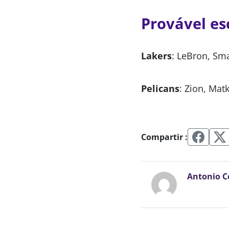
Provável es
Lakers
: LeBron, Sma
Pelicans
: Zion, Mat
Compartir :
Antonio C