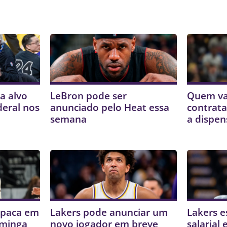
a alvo
LeBron pode ser
Quem va
deral nos
anunciado pelo Heat essa
contrata
semana
a dispen
mpaca em
Lakers pode anunciar um
Lakers e
uminga
novo jogador em breve
salarial