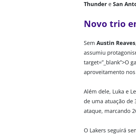
Thunder
e
San Ant
Novo trio e
Sem
Austin Reaves
assumiu protagonis
target=”_blank”>O g
aproveitamento nos
Além dele, Luka e L
de uma atuação de 3
ataque, marcando 26
O Lakers seguirá se