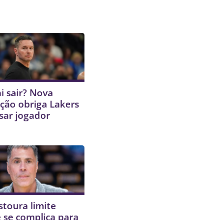
i sair? Nova
ção obriga Lakers
sar jogador
stoura limite
 e se complica para