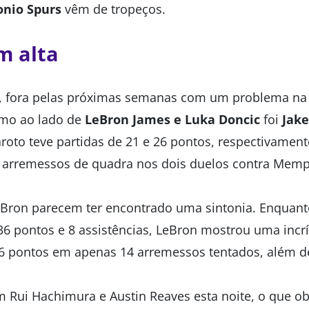
onio
Spurs
vêm de tropeços.
m alta
, fora pelas próximas semanas com um problema na 
mo ao lado de
LeBron James e Luka Doncic
foi
Jake
aroto teve partidas de 21 e 26 pontos, respectivame
 arremessos de quadra nos dois duelos contra Memp
eBron parecem ter encontrado uma sintonia. Enquan
6 pontos e 8 assistências, LeBron mostrou uma incrív
 pontos em apenas 14 arremessos tentados, além de
m Rui Hachimura e Austin Reaves esta noite, o que o