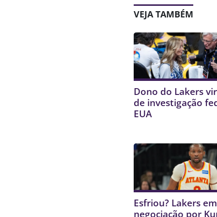
VEJA TAMBÉM
Dono do Lakers vir
de investigação fe
EUA
Esfriou? Lakers e
negociação por K