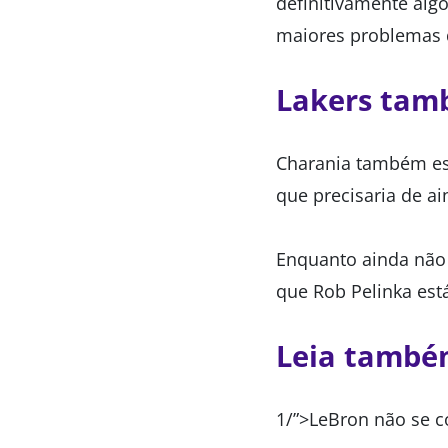
definitivamente algo
maiores problemas 
Lakers tam
Charania também est
que precisaria de ai
Enquanto ainda não s
que Rob Pelinka está
Leia tamb
1/”>LeBron não se c