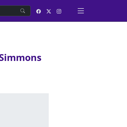
e
n Simmons