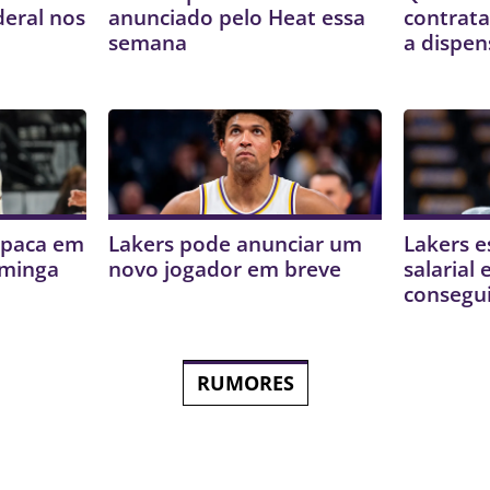
deral nos
anunciado pelo Heat essa
contrata
semana
a dispen
mpaca em
Lakers pode anunciar um
Lakers e
uminga
novo jogador em breve
salarial
consegui
RUMORES