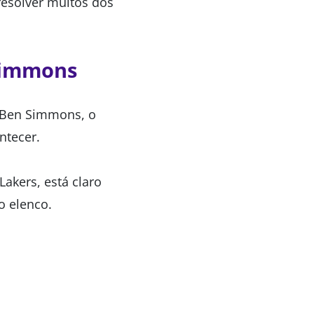
 resolver muitos dos
Simmons
r Ben Simmons, o
ntecer.
akers, está claro
o elenco.