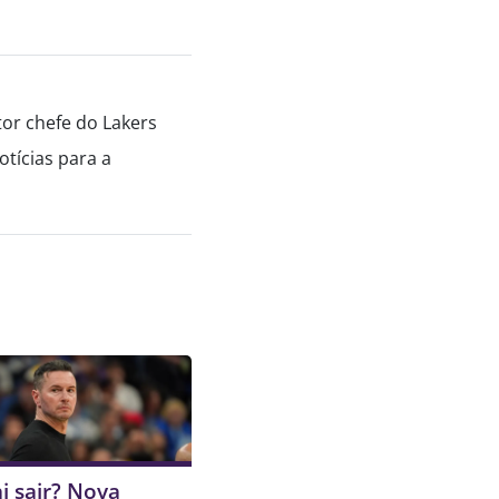
tor chefe do Lakers
tícias para a
i sair? Nova