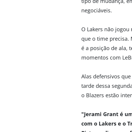
tipo de mudança, emb
negociáveis.
O Lakers não jogou n
que o time precisa.
é a posição de ala,
momentos com LeBro
Alas defensivos que
tarde dessa segunda 
o Blazers estão inte
"Jerami Grant é u
com o Lakers e o T