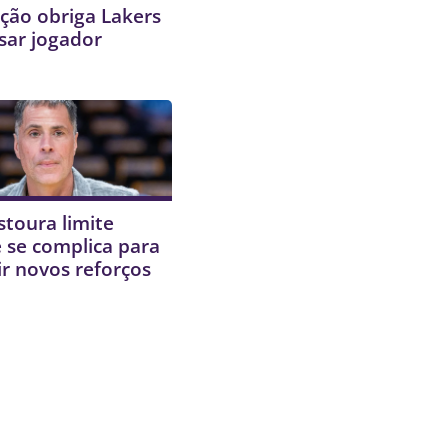
ção obriga Lakers
sar jogador
stoura limite
 e se complica para
r novos reforços