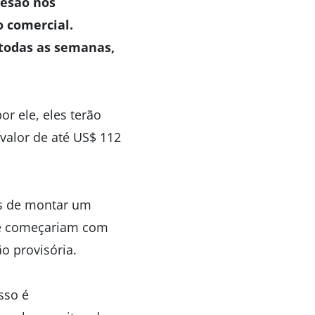
lesão nos
o comercial.
 todas as semanas,
r ele, eles terão
valor de até US$ 112
zes de montar um
nte começariam com
o provisória.
sso é