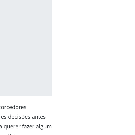
torcedores
ies decisões antes
a querer fazer algum