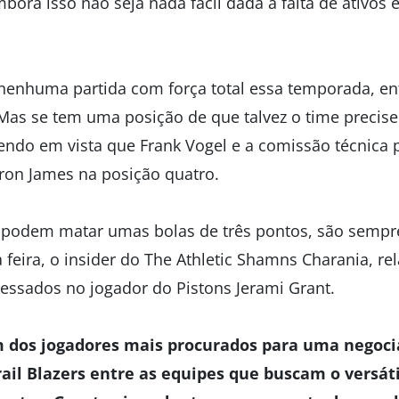
ora isso não seja nada fácil dada a falta de ativos e
enhuma partida com força total essa temporada, então
 Mas se tem uma posição de que talvez o time precis
 tendo em vista que Frank Vogel e a comissão técnica
n James na posição quatro.
 podem matar umas bolas de três pontos, são sempr
feira, o insider do The Athletic Shamns Charania, re
ressados no jogador do Pistons Jerami Grant.
m dos jogadores mais procurados para uma negoci
rail Blazers entre as equipes que buscam o versát