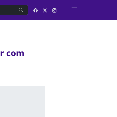
e
ar com