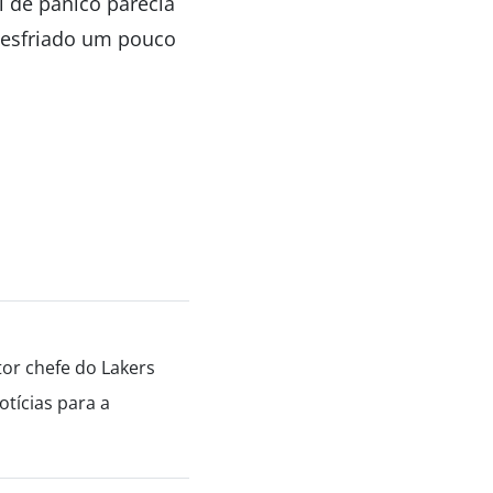
 de pânico parecia
 esfriado um pouco
tor chefe do Lakers
tícias para a