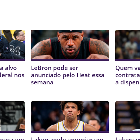
a alvo
LeBron pode ser
Quem va
deral nos
anunciado pelo Heat essa
contrata
semana
a dispen
mpaca em
Lakers pode anunciar um
Lakers e