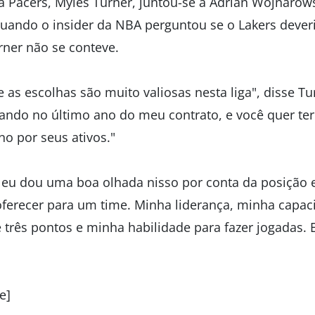
a Pacers, Myles Turner, juntou-se a Adrian Wojnarow
uando o insider da NBA perguntou se o Lakers deveri
rner não se conteve.
as escolhas são muito valiosas nesta liga", disse Tu
ando no último ano do meu contrato, e você quer ter
o por seus ativos."
, eu dou uma boa olhada nisso por conta da posição 
oferecer para um time. Minha liderança, minha capac
 três pontos e minha habilidade para fazer jogadas.
e]