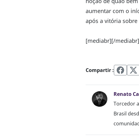
noção de quão bem D
aumentar com o iní
após a vitória sobre
[mediabr][/mediabr
Compartir :
Renato C
Torcedor a
Brasil des
comunidade