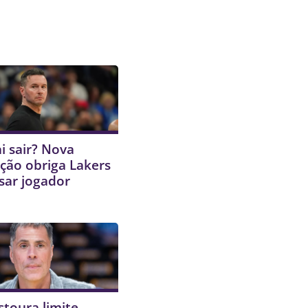
i sair? Nova
ção obriga Lakers
sar jogador
stoura limite