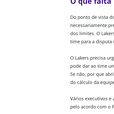
O que falta
Do ponto de vista d
necessariamente pre
dos limites. O Laker
time para a disputa d
O Lakers precisa ur
pode dar ao time um
Se não, por que abr
do cálculo da equip
Vários executivos e
pelo acordo com o P