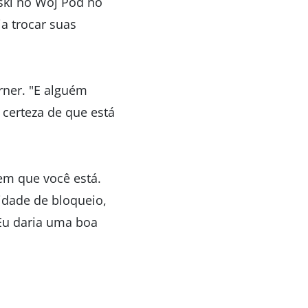
ski no Woj Pod no
a trocar suas
rner. "E alguém
 certeza de que está
em que você está.
idade de bloqueio,
 Eu daria uma boa