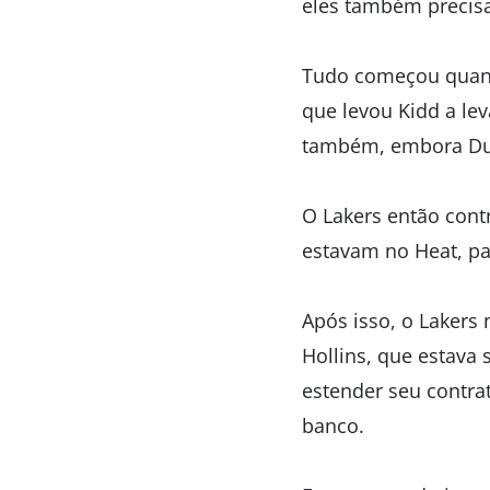
eles também precis
Tudo começou quando
que levou Kidd a lev
também, embora Dudl
O Lakers então cont
estavam no Heat, par
Após isso, o Lakers
Hollins, que estava
estender seu contra
banco.