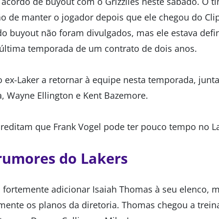
acordo de buyout com o Grizzlies neste sábado. O 
ão de manter o jogador depois que ele chegou do Cli
o buyout não foram divulgados, mas ele estava defi
última temporada de um contrato de dois anos.
o ex-Laker a retornar à equipe nesta temporada, junt
a, Wayne Ellington e Kent Bazemore.
creditam que Frank Vogel pode ter pouco tempo no L
rumores do Lakers
 fortemente adicionar Isaiah Thomas à seu elenco, 
nte os planos da diretoria. Thomas chegou a trein