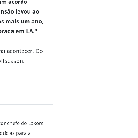
 um acordo
ensão levou ao
nas mais um ano,
orada em LA."
vai acontecer. Do
offseason.
tor chefe do Lakers
tícias para a