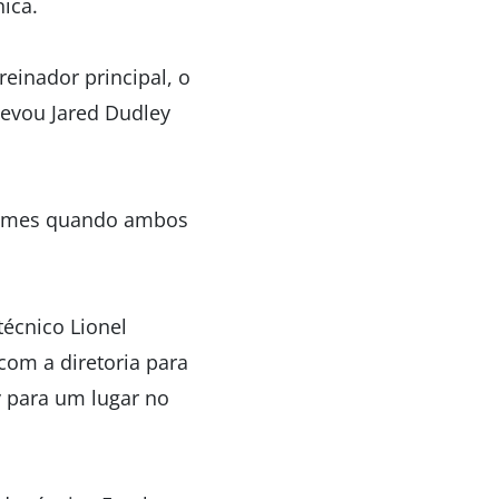
ica.
einador principal, o
levou Jared Dudley
 James quando ambos
técnico Lionel
com a diretoria para
 para um lugar no