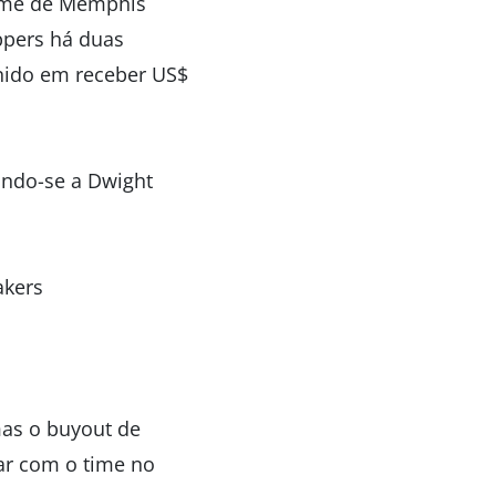
time de Memphis
ppers há duas
nido em receber US$
ando-se a Dwight
akers
mas o buyout de
ar com o time no