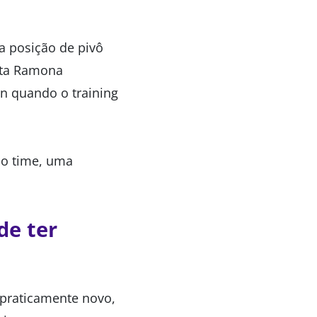
a posição de pivô
ista Ramona
n quando o training
ao time, uma
de ter
 praticamente novo,