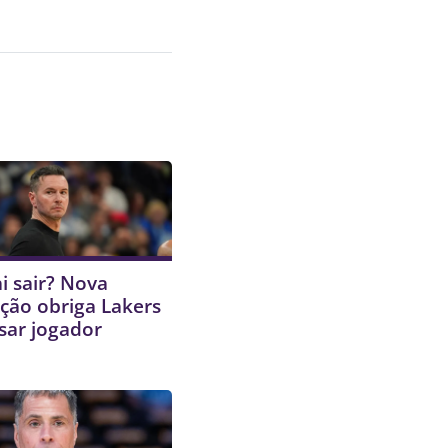
i sair? Nova
ção obriga Lakers
sar jogador