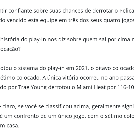
tir confiante sobre suas chances de derrotar o Pelic
endo vencido esta equipe em três dos seus quatro jog
história do play-in nos diz sobre quem sai por cima n
olocação?
tou o sistema do play-in em 2021, o oitavo colocad
 sétimo colocado. A única vitória ocorreu no ano pas
ado por Trae Young derrotou o Miami Heat por 116-10
 claro, se você se classificou acima, geralmente sign
 é um confronto de um único jogo, com o sétimo col
em casa.