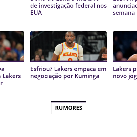
de investigação federal nos
anunciad
EUA
semana
va
Esfriou? Lakers empaca em
Lakers 
a Lakers
negociação por Kuminga
novo jo
r
RUMORES