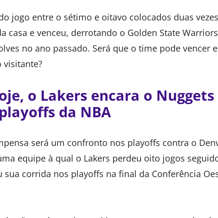
 do jogo entre o sétimo e oitavo colocados duas veze
 da casa e venceu, derrotando o Golden State Warrior
lves no ano passado. Será que o time pode vencer e
visitante?
je, o Lakers encara o Nuggets
playoffs da NBA
mpensa será um confronto nos playoffs contra o Denv
ma equipe à qual o Lakers perdeu oito jogos seguid
u sua corrida nos playoffs na final da Conferência O