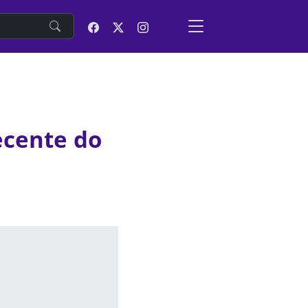
e
ecente do