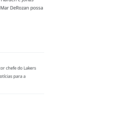
eMar DeRozan possa
tor chefe do Lakers
tícias para a