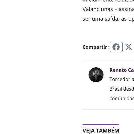
Valanciunas – assi
ser uma saída, as o
Compartir :
Renato C
Torcedor a
Brasil des
comunidade
VEJA TAMBÉM