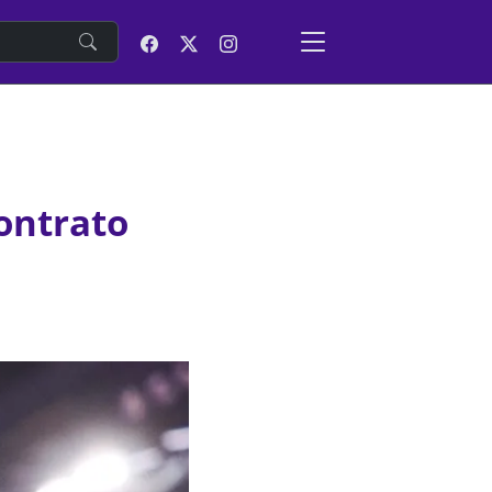
e
ontrato