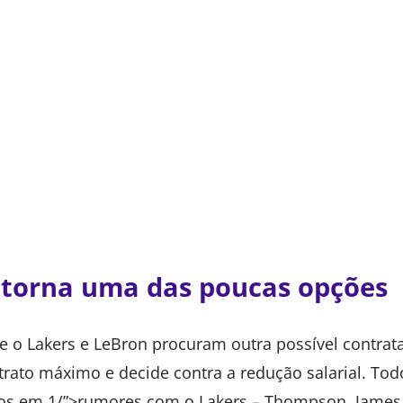
 torna uma das poucas opções
se o Lakers e LeBron procuram outra possível contra
trato máximo e decide contra a redução salarial. Tod
dos em 1/”>rumores com o Lakers – Thompson, James