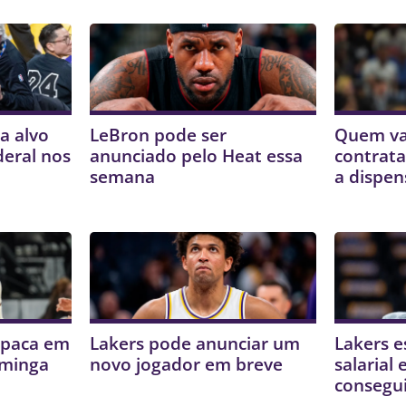
a alvo
LeBron pode ser
Quem va
deral nos
anunciado pelo Heat essa
contrata
semana
a dispen
mpaca em
Lakers pode anunciar um
Lakers e
uminga
novo jogador em breve
salarial
consegui