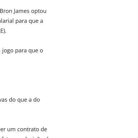
eBron James optou
larial para que a
E).
m jogo para que o
vas do que a do
cer um contrato de