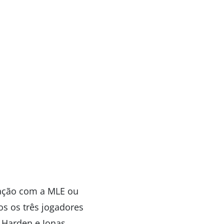
tação com a MLE ou
os os três jogadores
 Harden e Jonas