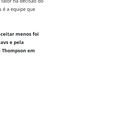
 fator na decisão do
s é a equipe que
ceitar menos foi
avs e pela
iu Thompson em