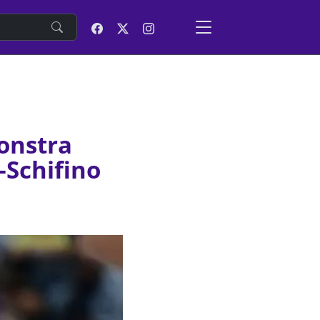
e
onstra
-Schifino