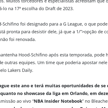
tos. Muitos torcedores e especialistas acreditam que
-lo na 17ª escolha do Draft de 2023.
Schifino foi designado para a G League, o que pode 
tá pronta para desistir dele, já que a 1/”>opção de c
não foi renovada.
mantenha Hood-Schifino após esta temporada, pode 
de outras equipes. Um time que poderia apostar nele 
elo Lakers Daily.
eague este ano e terá muitas oportunidades de se 
 quanto no showcase da liga em Orlando, em dez
smissão ao vivo “
NBA Insider Notebook
” no Bleacher