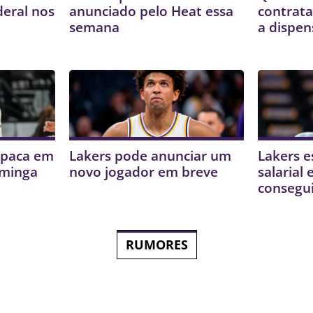
deral nos
anunciado pelo Heat essa
contrata
semana
a dispen
mpaca em
Lakers pode anunciar um
Lakers e
uminga
novo jogador em breve
salarial
consegui
RUMORES