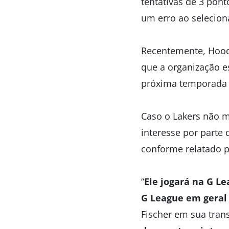
tentativas de 3 pon
um erro ao selecioná
Recentemente, Hood-
que a organização es
próxima temporada 
Caso o Lakers não 
interesse por parte 
conforme relatado p
“
Ele jogará na G L
G League em geral
Fischer em sua tran