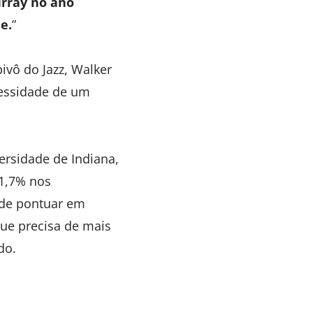
rray no ano
e.
”
ivô do Jazz, Walker
cessidade de um
ersidade de Indiana,
41,7% nos
 de pontuar em
que precisa de mais
do.