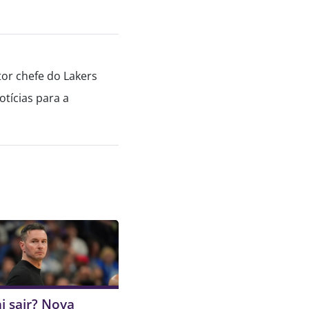
tor chefe do Lakers
tícias para a
i sair? Nova