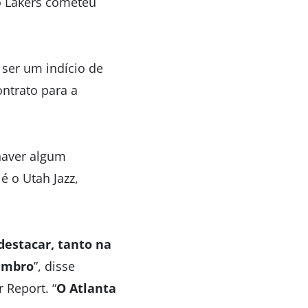
 o Lakers cometeu
ser um indício de
ontrato para a
haver algum
é o Utah Jazz,
destacar, tanto na
embro
”, disse
 Report. “
O Atlanta