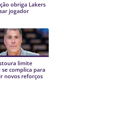
ção obriga Lakers
sar jogador
stoura limite
 e se complica para
r novos reforços