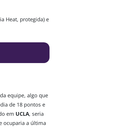
a Heat, protegida) e
da equipe, algo que
édia de 18 pontos e
mado em
UCLA
, seria
e ocuparia a última