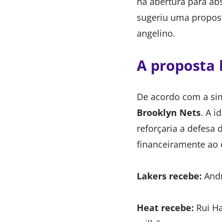
há abertura para ab
sugeriu uma propost
angelino.
A proposta 
De acordo com a sim
Brooklyn Nets
. A i
reforçaria a defesa 
financeiramente ao c
Lakers recebe:
Andr
Heat recebe:
Rui Ha