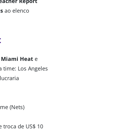
eacher Report
s
ao elenco
t
,
Miami Heat
e
a time: Los Angeles
lucraria
mme (Nets)
e troca de US$ 10