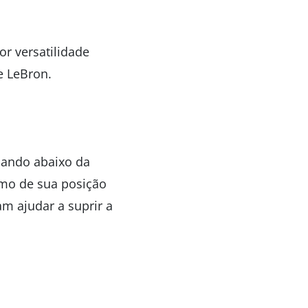
or versatilidade
e LeBron.
icando abaixo da
imo de sua posição
m ajudar a suprir a