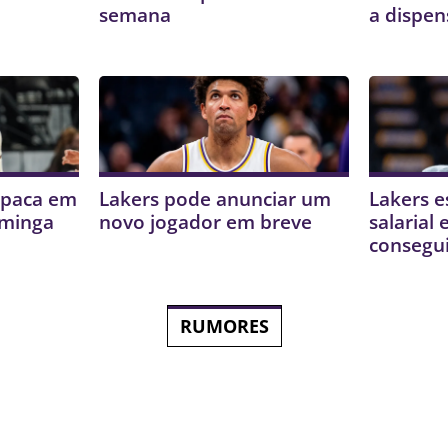
semana
a dispen
mpaca em
Lakers pode anunciar um
Lakers e
uminga
novo jogador em breve
salarial
consegui
RUMORES