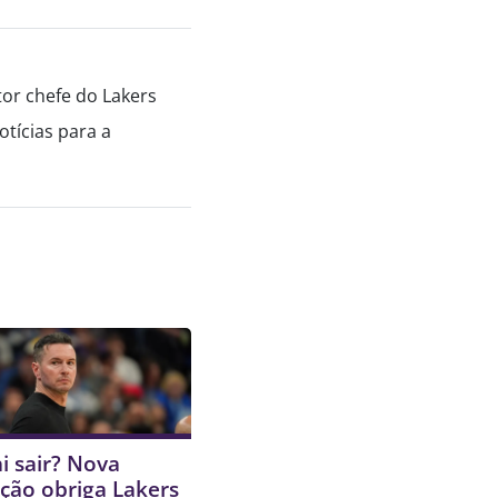
tor chefe do Lakers
tícias para a
i sair? Nova
ção obriga Lakers