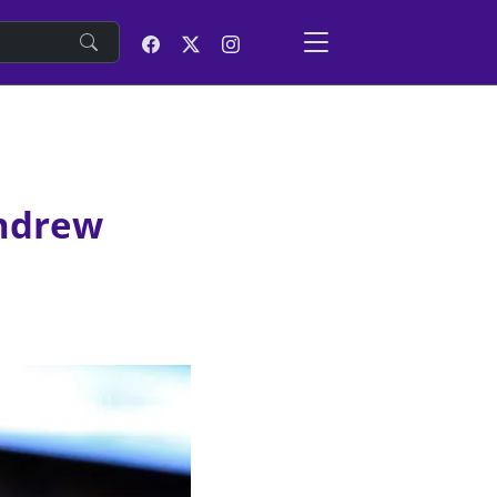
e
Andrew