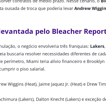
sorver contratos de médio prazo. Nesse cenário, o
Bl
a ousada de troca que poderia levar
Andrew Wiggin
levantada pelo Bleacher Repor
ulação, o negócio envolveria três franquias:
Lakers
deia buscaria resolver necessidades diferentes de cad
de perímetro, Miami teria alívio financeiro e Brooklyn 
umprir o piso salarial.
ew Wiggins (Heat), Jaime Jaquez Jr. (Heat) e Drew Ti
chimura (Lakers), Dalton Knecht (Lakers) e exceção d