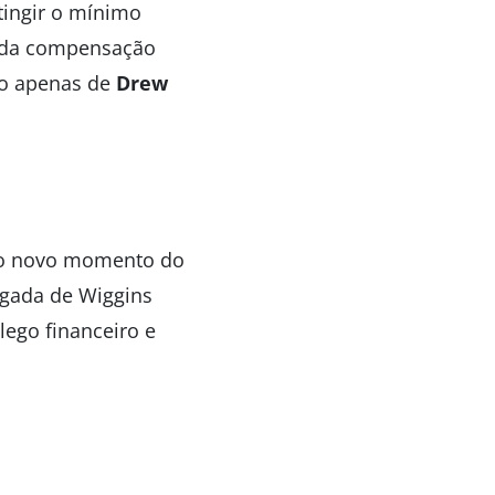
tingir o mínimo
ainda compensação
mão apenas de
Drew
a o novo momento do
hegada de Wiggins
lego financeiro e