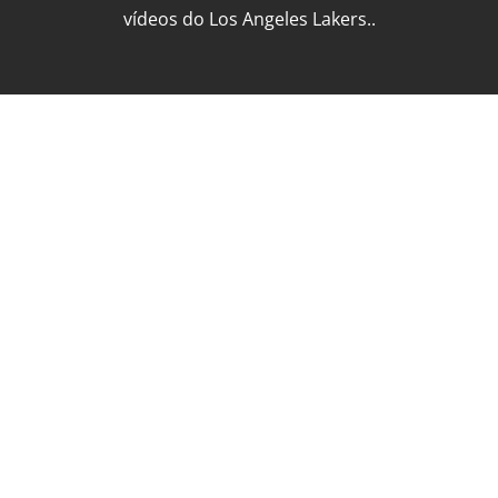
© Copyright 2026 Lakers Brasil: Notícias, artigos, rumores e
vídeos do Los Angeles Lakers..