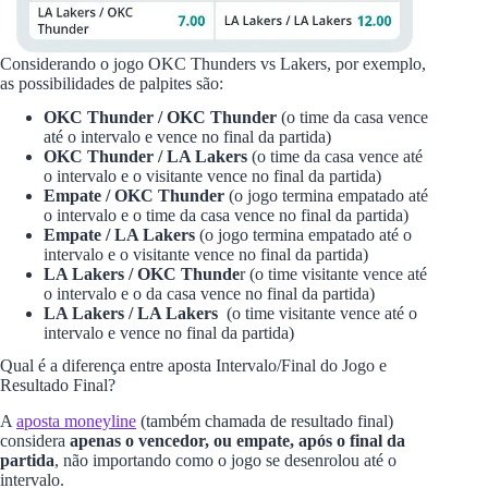
Considerando o jogo OKC Thunders vs Lakers, por exemplo,
as possibilidades de palpites são:
OKC Thunder / OKC Thunder
(o time da casa vence
até o intervalo e vence no final da partida)
OKC Thunder / LA Lakers
(o time da casa vence até
o intervalo e o visitante vence no final da partida)
Empate / OKC Thunder
(o jogo termina empatado até
o intervalo e o time da casa vence no final da partida)
Empate / LA Lakers
(o jogo termina empatado até o
intervalo e o visitante vence no final da partida)
LA Lakers / OKC Thunde
r (o time visitante vence até
o intervalo e o da casa vence no final da partida)
LA Lakers / LA Lakers
(o time visitante vence até o
intervalo e vence no final da partida)
Qual é a diferença entre aposta Intervalo/Final do Jogo e
Resultado Final?
A
aposta moneyline
(também chamada de resultado final)
considera
apenas o vencedor, ou empate, após o final da
partida
, não importando como o jogo se desenrolou até o
intervalo.