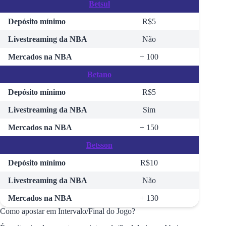
Betsul
Depósito mínimo
R$5
Livestreaming da NBA
Não
Mercados na NBA
+ 100
Betano
Depósito mínimo
R$5
Livestreaming da NBA
Sim
Mercados na NBA
+ 150
Betsson
Depósito mínimo
R$10
Livestreaming da NBA
Não
Mercados na NBA
+ 130
Como apostar em Intervalo/Final do Jogo?