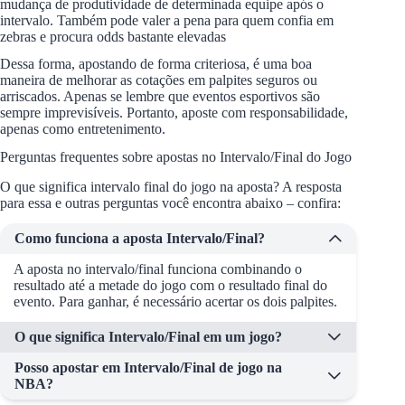
mudança de produtividade de determinada equipe após o
intervalo. Também pode valer a pena para quem confia em
zebras e procura odds bastante elevadas
Dessa forma, apostando de forma criteriosa, é uma boa
maneira de melhorar as cotações em palpites seguros ou
arriscados. Apenas se lembre que eventos esportivos são
sempre imprevisíveis. Portanto, aposte com responsabilidade,
apenas como entretenimento.
Perguntas frequentes sobre apostas no Intervalo/Final do Jogo
O que significa intervalo final do jogo na aposta? A resposta
para essa e outras perguntas você encontra abaixo – confira:
Como funciona a aposta Intervalo/Final?
A aposta no intervalo/final funciona combinando o
resultado até a metade do jogo com o resultado final do
evento. Para ganhar, é necessário acertar os dois palpites.
O que significa Intervalo/Final em um jogo?
Posso apostar em Intervalo/Final de jogo na
NBA?