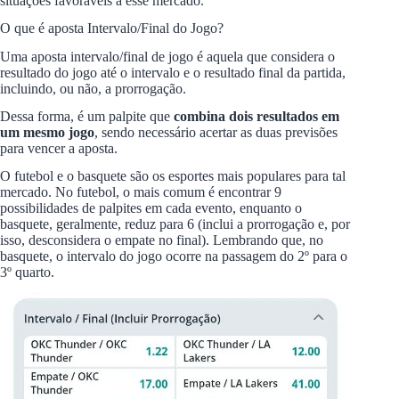
situações favoráveis a esse mercado.
l
p
O que é aposta Intervalo/Final do Jogo?
it
e
Uma aposta intervalo/final de jogo é aquela que considera o
s
resultado do jogo até o intervalo e o resultado final da partida,
incluindo, ou não, a prorrogação.
N
B
Dessa forma, é um palpite que
combina dois resultados em
A
um mesmo jogo
, sendo necessário acertar as duas previsões
para vencer a aposta.
O futebol e o basquete são os esportes mais populares para tal
mercado. No futebol, o mais comum é encontrar 9
possibilidades de palpites em cada evento, enquanto o
basquete, geralmente, reduz para 6 (inclui a prorrogação e, por
isso, desconsidera o empate no final). Lembrando que, no
basquete, o intervalo do jogo ocorre na passagem do 2º para o
3º quarto.