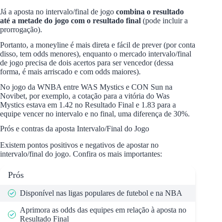
Já a aposta no intervalo/final de jogo
combina o resultado
até a metade do jogo com o resultado final
(pode incluir a
prorrogação).
Portanto, a moneyline é mais direta e fácil de prever (por conta
disso, tem odds menores), enquanto o mercado intervalo/final
de jogo precisa de dois acertos para ser vencedor (dessa
forma, é mais arriscado e com odds maiores).
No jogo da WNBA entre WAS Mystics e CON Sun na
Novibet, por exemplo, a cotação para a vitória do Was
Mystics estava em 1.42 no Resultado Final e 1.83 para a
equipe vencer no intervalo e no final, uma diferença de 30%.
Prós e contras da aposta Intervalo/Final do Jogo
Existem pontos positivos e negativos de apostar no
intervalo/final do jogo. Confira os mais importantes:
Prós
Disponível nas ligas populares de futebol e na NBA
Aprimora as odds das equipes em relação à aposta no
Resultado Final