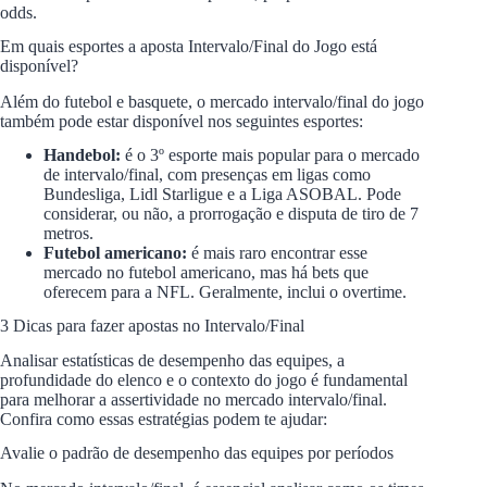
odds.
Em quais esportes a aposta Intervalo/Final do Jogo está
disponível?
Além do futebol e basquete, o mercado intervalo/final do jogo
também pode estar disponível nos seguintes esportes:
Handebol:
é o 3º esporte mais popular para o mercado
de intervalo/final, com presenças em ligas como
Bundesliga, Lidl Starligue e a Liga ASOBAL. Pode
considerar, ou não, a prorrogação e disputa de tiro de 7
metros.
Futebol americano:
é mais raro encontrar esse
mercado no futebol americano, mas há bets que
oferecem para a NFL. Geralmente, inclui o overtime.
3 Dicas para fazer apostas no Intervalo/Final
Analisar estatísticas de desempenho das equipes, a
profundidade do elenco e o contexto do jogo é fundamental
para melhorar a assertividade no mercado intervalo/final.
Confira como essas estratégias podem te ajudar:
Avalie o padrão de desempenho das equipes por períodos