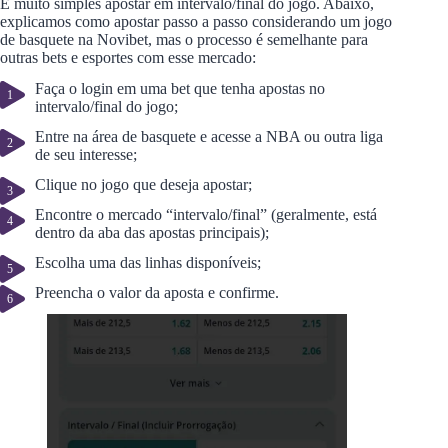
É muito simples apostar em intervalo/final do jogo. Abaixo,
explicamos como apostar passo a passo considerando um jogo
de basquete na Novibet, mas o processo é semelhante para
outras bets e esportes com esse mercado:
Faça o login em uma bet que tenha apostas no
intervalo/final do jogo;
Entre na área de basquete e acesse a NBA ou outra liga
de seu interesse;
Clique no jogo que deseja apostar;
Encontre o mercado “intervalo/final” (geralmente, está
dentro da aba das apostas principais);
Escolha uma das linhas disponíveis;
Preencha o valor da aposta e confirme.