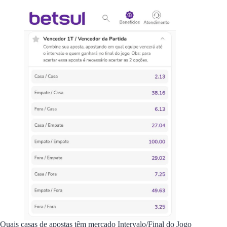
Quais casas de apostas têm mercado Intervalo/Final do Jogo