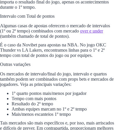
importa o resultado final do jogo, apenas os acontecimentos
durante o 1º tempo.
Intervalo com Total de pontos
Algumas casas de apostas oferecem o mercado de intervalos
(1º ou 2º tempo) combinados com mercado
over e under
(também chamado de total de pontos).
É o caso da Novibet para apostas na NBA. No jogo OKC
Thunder vs LA Lakers, encontramos linhas para o 1º e 2º
tempo com total de pontos do jogo ou por equipes.
Outras variações
Os mercados de intervalo/final do jogo, intervalo e quartos
também podem ser combinados com props bets e mercados de
jogadores. Veja as principais variações:
1º quarto pontos mais/menos por jogador
Tempo com mais pontos
Resultado do 2º tempo
Ambas equipes marcam no 1º e 2º tempo
Mais/menos escanteios 1º tempo
Tais mercados são mais específicos e, por isso, mais arriscados
e difíceis de prever. Em contrapartida, proporcionam melhores