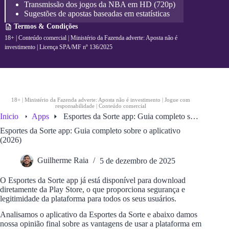
l
Transmissão dos jogos da NBA em HD (720p)
p
Sugestões de apostas baseadas em estatísticas
it
Termos & Condições
e
s
18+ | Conteúdo comercial | Ministério da Fazenda adverte: Aposta não é
investimento | Licença SPA/MF nº 136/2025
N
B
A
18+ | Ministério da Fazenda adverte: Aposta não é investimento | Jogue com
responsabilidade | Conteúdo comercial
Inicio
Apps
Esportes da Sorte app: Guia completo sobre o aplicativo (2026)
Esportes da Sorte app: Guia completo sobre o aplicativo
(2026)
Guilherme Raia
5 de dezembro de 2025
O Esportes da Sorte app já está disponível para download
diretamente da Play Store, o que proporciona segurança e
legitimidade da plataforma para todos os seus usuários.
Analisamos o aplicativo da Esportes da Sorte e abaixo damos
nossa opinião final sobre as vantagens de usar a plataforma em