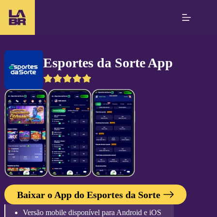
S
k
i
p
A
t
p
o
o
c
Esportes da Sorte App
st
o
ar
n
5
t
C
r
e
a
a
n
s
t
t
a
i
s
n
d
g
e
A
p
o
st
a
s
Baixar o App do Esportes da Sorte
P
a
Versão mobile disponível para Android e iOS