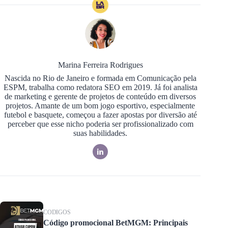
Marina Ferreira Rodrigues
Nascida no Rio de Janeiro e formada em Comunicação pela
ESPM, trabalha como redatora SEO em 2019. Já foi analista
de marketing e gerente de projetos de conteúdo em diversos
projetos. Amante de um bom jogo esportivo, especialmente
futebol e basquete, começou a fazer apostas por diversão até
perceber que esse nicho poderia ser profissionalizado com
suas habilidades.
CODIGOS
Código promocional BetMGM: Principais