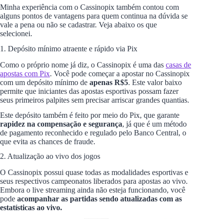
Minha experiência com o Cassinopix também contou com
alguns pontos de vantagens para quem continua na dúvida se
vale a pena ou não se cadastrar. Veja abaixo os que
selecionei.
1. Depósito mínimo atraente e rápido via Pix
Como o próprio nome já diz, o Cassinopix é uma das
casas de
apostas com Pix
. Você pode começar a apostar no Cassinopix
com um depósito mínimo de
apenas R$5
. Este valor baixo
permite que iniciantes das apostas esportivas possam fazer
seus primeiros palpites sem precisar arriscar grandes quantias.
Este depósito também é feito por meio do Pix, que garante
rapidez na compensação e segurança
, já que é um método
de pagamento reconhecido e regulado pelo Banco Central, o
que evita as chances de fraude.
2. Atualização ao vivo dos jogos
O Cassinopix possui quase todas as modalidades esportivas e
seus respectivos campeonatos liberados para apostas ao vivo.
Embora o live streaming ainda não esteja funcionando, você
pode
acompanhar as partidas sendo atualizadas com as
estatísticas ao vivo.