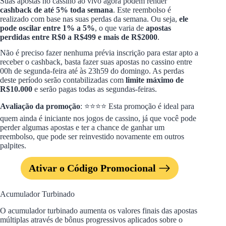
Suas apostas no cassino ao vivo agora podem render
cashback de até 5% toda semana
. Este reembolso é
realizado com base nas suas perdas da semana. Ou seja,
ele
pode oscilar entre 1% a 5%
, o que varia de
apostas
perdidas entre R$0 a R$499 e mais de R$2000
.
Não é preciso fazer nenhuma prévia inscrição para estar apto a
receber o cashback, basta fazer suas apostas no cassino entre
00h de segunda-feira até às 23h59 do domingo. As perdas
deste período serão contabilizadas com
limite máximo de
R$10.000
e serão pagas todas as segundas-feiras.
Avaliação da promoção
: ⭐️⭐️⭐️⭐️ Esta promoção é ideal para
quem ainda é iniciante nos jogos de cassino, já que você pode
perder algumas apostas e ter a chance de ganhar um
reembolso, que pode ser reinvestido novamente em outros
palpites.
Ativar o Código Promocional
Acumulador Turbinado
O acumulador turbinado aumenta os valores finais das apostas
múltiplas através de bônus progressivos aplicados sobre o