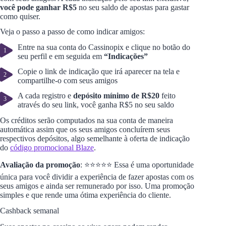
você pode ganhar R$5
no seu saldo de apostas para gastar
como quiser.
Veja o passo a passo de como indicar amigos:
Entre na sua conta do Cassinopix e clique no botão do
seu perfil e em seguida em
“Indicações”
Copie o link de indicação que irá aparecer na tela e
compartilhe-o com seus amigos
A cada registro e
depósito mínimo de R$20
feito
através do seu link, você ganha R$5 no seu saldo
Os créditos serão computados na sua conta de maneira
automática assim que os seus amigos concluírem seus
respectivos depósitos, algo semelhante à oferta de indicação
do
código promocional Blaze
.
Avaliação da promoção
: ⭐️⭐️⭐️⭐️⭐️ Essa é uma oportunidade
única para você dividir a experiência de fazer apostas com os
seus amigos e ainda ser remunerado por isso. Uma promoção
simples e que rende uma ótima experiência do cliente.
Cashback semanal