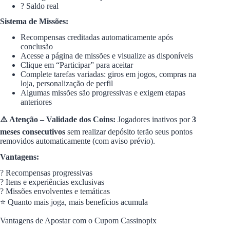
? Saldo real
Sistema de Missões:
Recompensas creditadas automaticamente após
conclusão
Acesse a página de missões e visualize as disponíveis
Clique em “Participar” para aceitar
Complete tarefas variadas: giros em jogos, compras na
loja, personalização de perfil
Algumas missões são progressivas e exigem etapas
anteriores
⚠️ Atenção – Validade dos Coins:
Jogadores inativos por
3
meses consecutivos
sem realizar depósito terão seus pontos
removidos automaticamente (com aviso prévio).
Vantagens:
? Recompensas progressivas
? Itens e experiências exclusivas
? Missões envolventes e temáticas
⭐ Quanto mais joga, mais benefícios acumula
Vantagens de Apostar com o Cupom Cassinopix