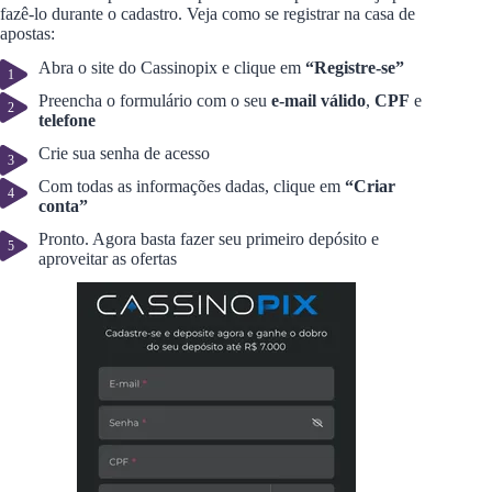
fazê-lo durante o cadastro. Veja como se registrar na casa de
apostas:
Abra o site do Cassinopix e clique em
“Registre-se”
Preencha o formulário com o seu
e-mail válido
,
CPF
e
telefone
Crie sua senha de acesso
Com todas as informações dadas, clique em
“Criar
conta”
Pronto. Agora basta fazer seu primeiro depósito e
aproveitar as ofertas