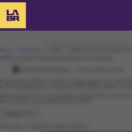
S
k
i
p
t
o
c
o
18+ | Ministério da Fazenda adverte: Aposta não é investimento
n
Inicio
Bookmakers
H2Bet
H2Bet é confiável? 4 pontos de s
t
e
H2Bet é confiável? 4 pontos de segurança da casa de apostas
n
t
Marina Ferreira Rodrigues
18 de novembro de 2024
Confirmei que a H2Bet é confiável e no artigo abaixo vou te contar tud
já tem como embaixador o ex-jogador do Real Madrid, Marcelo, e já é
Saiba mais sobre como é sua reputação no Reclame Aqui, como ela cu
faz ser uma das casas de apostas novas no Brasil.
Conteúdo
[
Exibir
]
Como saber se a plataforma H2Bet é confiável?