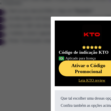
o computador:
Entre na sua conta da H2Bet e clique em
“Depositar”
Escolha quanto você deseja enviar para a sua conta a partir de
R$
Escaneie o QR Code diretamente no aplicativo do seu banco ou 
Confirme o envio e aguarde alguns minutos para a compensação 
Pronto. Você já pode começar a fazer suas apostas
5
Código de indicação KTO
r
a
Aplicado para licença
t
Ativar o Código
i
Promocional
n
g
Leia KTO review
Que tal escolher uma dessas op
Confira também as opções acima