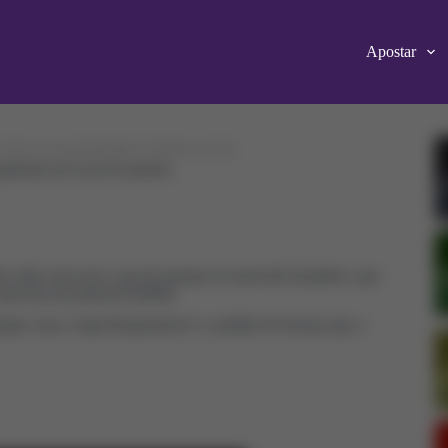
Apostar
 | Jogue com responsabilidade | Conteúdo comercial
egurança da casa de apostas
o sobre esta nova casa de apostas no mercado brasileiro, que
 parceira do podcast PodPah.
mpre com o Jogo Responsável e o pedido de licença que a