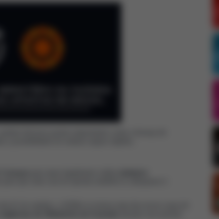
analisei diversos pontos importantes como a licença de
a a possibilidade de realizar saques rápidos.
e Curaçao
para atuar legalmente online
(número
ito para que uma casa de apostas também se adequasse à
dia 01 de outubro, a H2Bet se tornou uma das novas casas de
exigências do Ministério da Fazenda
durante este período