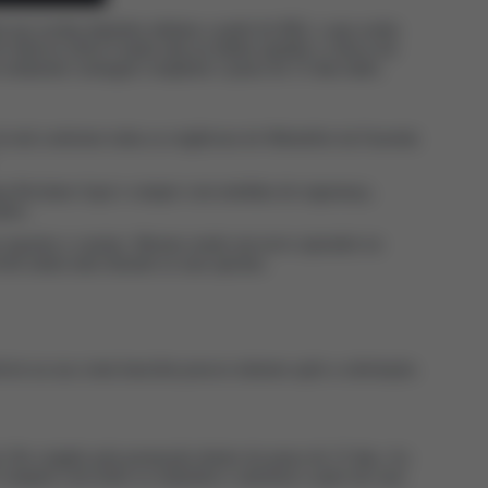
por aceitar depósito mínimo a partir de R$2, o que acaba
 rollover (20x) é muito alta na minha opinião e coloca em
 realmente conseguir completar o prazo de 15 dias dado.
á está conforme todas as exigências do Ministério da Fazenda
orma Reclame Aqui e cumpre com medidas de segurança,
ados.
ra esportes e cassino. Mesmo sendo um novo operador no
tir ainda mais durante as suas apostas.
íveis na sua conta bancária poucos minutos após a solicitação.
e 20x exigido pela promoção dentro do prazo de 15 dias. Ao
ê cumpriu com todos os requisitos e autorizar a ação em caso