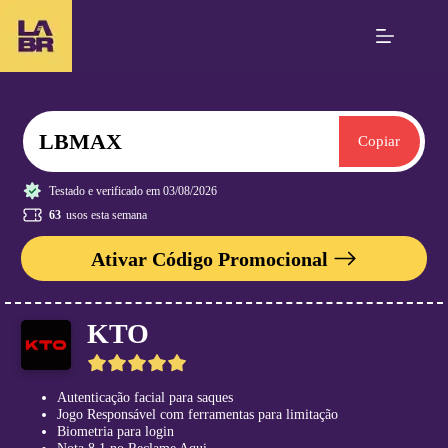
S
k
i
p
A
t
p
o
o
c
st
o
LBMAX
Copiar
ar
n
t
C
e
a
Testado e verificado em 03/08/2026
n
s
63
usos esta semana
t
a
s
Ativar Código Promocional
d
e
A
p
KTO
o
st
a
5
s
r
Autenticação facial para saques
a
Jogo Responsável com ferramentas para limitação
P
t
Biometria para login
a
i