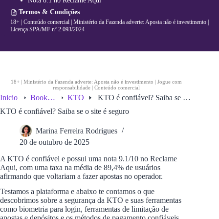
Nota 8.1 no Reclame Aqui
l
n
p
Termos & Condições
g
it
18+ | Conteúdo comercial | Ministério da Fazenda adverte: Aposta não é investimento |
e
Licença SPA/MF nº 2.093/2024
s
N
B
A
18+ | Ministério da Fazenda adverte: Aposta não é investimento | Jogue com
responsabilidade | Conteúdo comercial
Inicio
Bookmakers
KTO
KTO é confiável? Saiba se o site é seguro
KTO é confiável? Saiba se o site é seguro
Marina Ferreira Rodrigues
20 de outubro de 2025
A KTO é confiável e possui uma nota 9.1/10 no Reclame
Aqui, com uma taxa na média de 89,4% de usuários
afirmando que voltariam a fazer apostas no operador.
Testamos a plataforma e abaixo te contamos o que
descobrimos sobre a segurança da KTO e suas ferramentas
como biometria para login, ferramentas de limitação de
apostas e depósitos e os métodos de pagamento confiáveis.