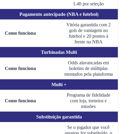
1.40 por seleção
Pagamento antecipado (NBA e futebol)
Vitória garantida com 2
gols de vantagem no
Como funciona
futebol e 20 pontos à
frente na NBA
Turbinadas Multi
Odds alavancadas em
Como funciona
boletins de múltiplas
montados pela plataforma
Multi +
Programa de fidelidade
Como funciona
com loja, torneios e
missões
Substituição garantida
Se o jogador que você
apostou for substituído, o