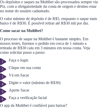
Os depósitos e saques na Multibet são processados sempre via
Pix, com a obrigatoriedade da conta de origem e destino estar
no nome do usuário cadastrado.
O valor mínimo de depósito é de R$5, enquanto o saque mais
baixo é de R$30. É possível retirar até R$30 mil por dia.
Como sacar na Multibet?
O processo de saque na Multibet é bastante simples. Em
nossos testes, fizemos o pedido em cerca de 1 minuto a
retirada de R$30 caiu em 3 minutos em nossa conta. Veja
como solicitar passo a passo:
Faça o login
Clique em sua conta
Vá em Sacar
Digite o valor (mínimo de R$30)
Aperte Sacar
Faça a verificação facial
O app da Multibet é confiável para baixar?