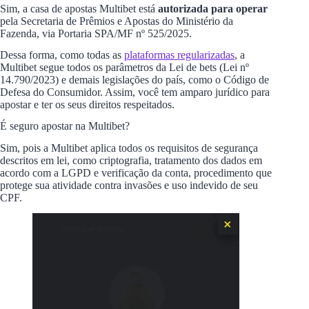
Sim, a casa de apostas Multibet está
autorizada para operar
pela Secretaria de Prêmios e Apostas do Ministério da
Fazenda, via Portaria SPA/MF nº 525/2025.
Dessa forma, como todas as
plataformas regularizadas
, a
Multibet segue todos os parâmetros da Lei de bets (Lei nº
14.790/2023) e demais legislações do país, como o Código de
Defesa do Consumidor. Assim, você tem amparo jurídico para
apostar e ter os seus direitos respeitados.
É seguro apostar na Multibet?
Sim, pois a Multibet aplica todos os requisitos de segurança
descritos em lei, como criptografia, tratamento dos dados em
acordo com a LGPD e verificação da conta, procedimento que
protege sua atividade contra invasões e uso indevido de seu
CPF.