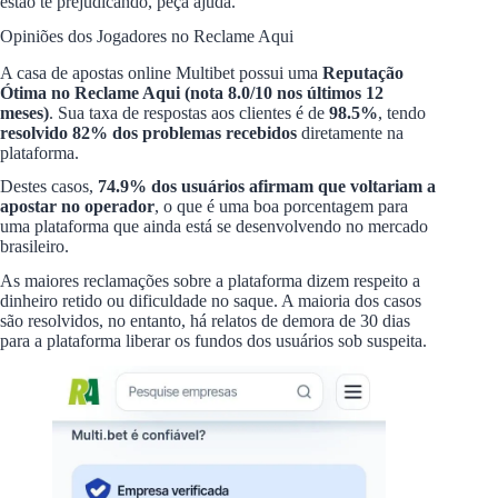
estão te prejudicando, peça ajuda.
Opiniões dos Jogadores no Reclame Aqui
A casa de apostas online Multibet possui uma
Reputação
Ótima no Reclame Aqui (nota 8.0/10 nos últimos 12
meses)
. Sua taxa de respostas aos clientes é de
98.5%
, tendo
resolvido 82% dos problemas recebidos
diretamente na
plataforma.
Destes casos,
74.9% dos usuários afirmam que voltariam a
apostar no operador
, o que é uma boa porcentagem para
uma plataforma que ainda está se desenvolvendo no mercado
brasileiro.
As maiores reclamações sobre a plataforma dizem respeito a
dinheiro retido ou dificuldade no saque. A maioria dos casos
são resolvidos, no entanto, há relatos de demora de 30 dias
para a plataforma liberar os fundos dos usuários sob suspeita.