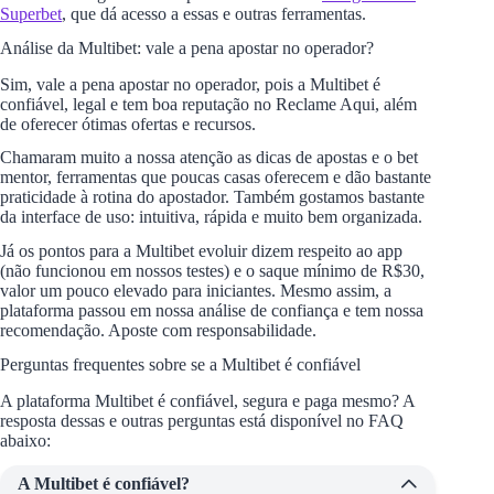
Superbet
, que dá acesso a essas e outras ferramentas.
Análise da Multibet: vale a pena apostar no operador?
Sim, vale a pena apostar no operador, pois a Multibet é
confiável, legal e tem boa reputação no Reclame Aqui, além
de oferecer ótimas ofertas e recursos.
Chamaram muito a nossa atenção as dicas de apostas e o bet
mentor, ferramentas que poucas casas oferecem e dão bastante
praticidade à rotina do apostador. Também gostamos bastante
da interface de uso: intuitiva, rápida e muito bem organizada.
Já os pontos para a Multibet evoluir dizem respeito ao app
(não funcionou em nossos testes) e o saque mínimo de R$30,
valor um pouco elevado para iniciantes. Mesmo assim, a
plataforma passou em nossa análise de confiança e tem nossa
recomendação. Aposte com responsabilidade.
Perguntas frequentes sobre se a Multibet é confiável
A plataforma Multibet é confiável, segura e paga mesmo? A
resposta dessas e outras perguntas está disponível no FAQ
abaixo:
A Multibet é confiável?