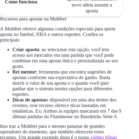
Como funciona
novo atleta assume a
aposta
Recursos para apostar na Multibet
A Multibet oferece algumas condições especiais para quem
aposta no futebol, NBA e outros esportes. Confira os
principais:
Criar aposta
: ao selecionar esta opção, você tem
acesso aos mercados em uma partida que você pode
combinar em uma aposta única e personalizada ao seu
gosto.
Bet mentor:
ferramenta que encontra sugestões de
apostas conforme sua expectativa de ganho. Basta
inserir o valor de sua aposta e o quanto você quer
ganhar que o sistema mostra opções para diferentes
esportes.
Dicas de apostas:
disponível em uma aba dentro dos
eventos, esse recurso oferece dicas baseadas em
estatísticas. Ex: Ambas as equipes marcaram em 7 das 9
últimas partidas do Fluminense no Brasileirão Série A
Isso traz a Multibet para o mesmo patamar de grandes
operadores do momento, que também oferecem esses
recursos. Um grande exemplo disso é o nosso
código bônus