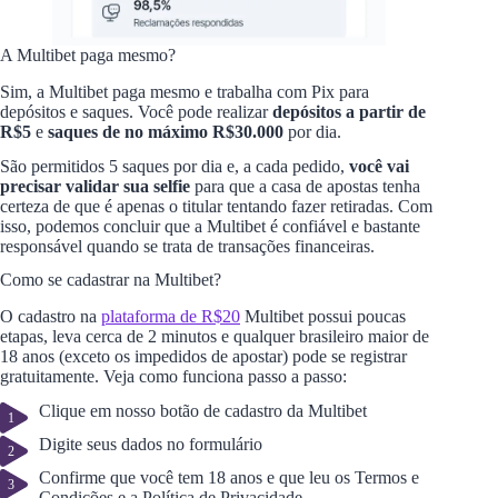
A Multibet paga mesmo?
Sim, a Multibet paga mesmo e trabalha com Pix para
depósitos e saques. Você pode realizar
depósitos a partir de
R$5
e
saques de no máximo R$30.000
por dia.
São permitidos 5 saques por dia e, a cada pedido,
você vai
precisar validar sua selfie
para que a casa de apostas tenha
certeza de que é apenas o titular tentando fazer retiradas. Com
isso, podemos concluir que a Multibet é confiável e bastante
responsável quando se trata de transações financeiras.
Como se cadastrar na Multibet?
O cadastro na
plataforma de R$20
Multibet possui poucas
etapas, leva cerca de 2 minutos e qualquer brasileiro maior de
18 anos (exceto os impedidos de apostar) pode se registrar
gratuitamente. Veja como funciona passo a passo:
Clique em nosso botão de cadastro da Multibet
Digite seus dados no formulário
Confirme que você tem 18 anos e que leu os Termos e
Condições e a Política de Privacidade