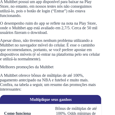
A Multibet possui um app disponível para baixar na Play
Store, no entanto, em nossos testes nós não conseguimos
utilizá-lo, pois o botão de login (“Entrar”) não estava
funcionando.
O desempenho ruim do app se reflete na nota na Play Store,
onde o Multibet app está avaliado em 2,7/5. Cerca de 50 mil
usuários fizeram o download.
Apesar disso, não tivemos nenhum problema utilizando a
Multibet no navegador móvel do celular. É esse o caminho
que recomendamos, portanto, se você prefere apostar em
dispositivos móveis (é só entrar na plataforma pelo seu celular
e utilizá-la normalmente).
Melhores promoções da Multibet
A Multibet oferece bônus de múltiplas de até 100%,
pagamento antecipado na NBA e futebol e muito mais.
Confira, na tabela a seguir, um resumo das promoções mais
interessantes:
Multiplique seus ganhos
Bônus de múltiplas de até
Como funciona
100%. Odds mínimas de