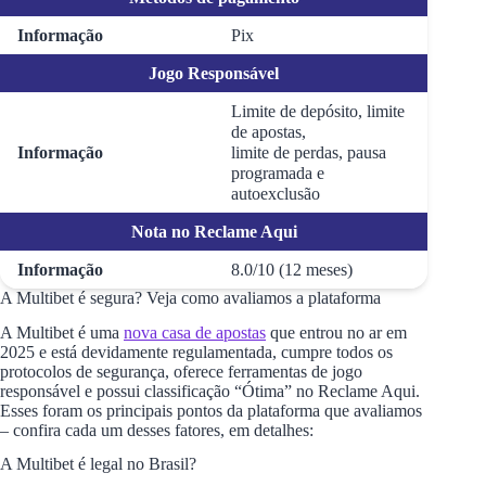
Informação
Pix
Jogo Responsável
Limite de depósito, limite
de apostas,
Informação
limite de perdas, pausa
programada e
autoexclusão
Nota no Reclame Aqui
Informação
8.0/10 (12 meses)
A Multibet é segura? Veja como avaliamos a plataforma
A Multibet é uma
nova casa de apostas
que entrou no ar em
2025 e está devidamente regulamentada, cumpre todos os
protocolos de segurança, oferece ferramentas de jogo
responsável e possui classificação “Ótima” no Reclame Aqui.
Esses foram os principais pontos da plataforma que avaliamos
– confira cada um desses fatores, em detalhes:
A Multibet é legal no Brasil?