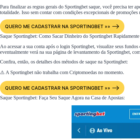
Para finalizar as regras gerais do Sportingbet saque, você precisa ter 
totalidade. Isso sem contar com condições excepcionais de promoções 
QUERO ME CADASTRAR NA SPORTINGBET »»
Saque Sportingbet: Como Sacar Dinheiro do Sportingbet Rapidamente
Ao acessar a sua conta após o login Sportingbet, visualize seus fundos
eventualmente verá na sua página de levantamento da Sportingbet, com
Confira, então, os detalhes dos métodos de saque na Sportingbet:
⚠️ A Sportingbet não trabalha com Criptomoedas no momento.
QUERO ME CADASTRAR NA SPORTINGBET »»
Saque Sportingbet: Faça Seu Saque Agora na Casa de Apostas: