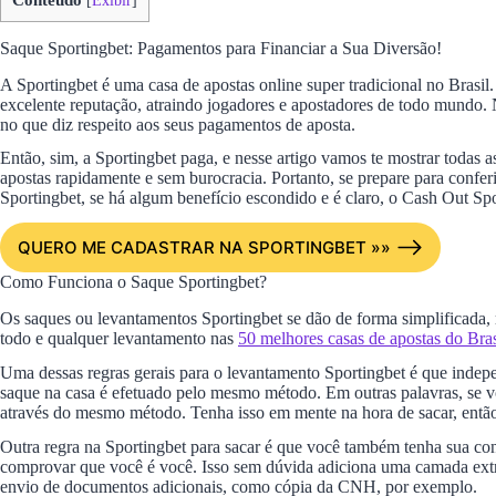
[
Exibir
]
Saque Sportingbet: Pagamentos para Financiar a Sua Diversão!
A Sportingbet é uma casa de apostas online super tradicional no Bras
excelente reputação, atraindo jogadores e apostadores de todo mundo. 
no que diz respeito aos seus pagamentos de aposta.
Então, sim, a Sportingbet paga, e nesse artigo vamos te mostrar todas a
apostas rapidamente e sem burocracia. Portanto, se prepare para confe
Sportingbet, se há algum benefício escondido e é claro, o Cash Out Spo
QUERO ME CADASTRAR NA SPORTINGBET »»
Como Funciona o Saque Sportingbet?
Os saques ou levantamentos Sportingbet se dão de forma simplificada, 
todo e qualquer levantamento nas
50 melhores casas de apostas do Bras
Uma dessas regras gerais para o levantamento Sportingbet é que indep
saque na casa é efetuado pelo mesmo método. Em outras palavras, se v
através do mesmo método. Tenha isso em mente na hora de sacar, entã
Outra regra na Sportingbet para sacar é que você também tenha sua cont
comprovar que você é você. Isso sem dúvida adiciona uma camada extra
envio de documentos adicionais, como cópia da CNH, por exemplo.