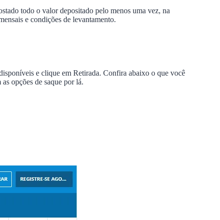
apostado todo o valor depositado pelo menos uma vez, na
mensais e condições de levantamento.
 disponíveis e clique em Retirada. Confira abaixo o que você
 as opções de saque por lá.