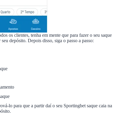
dos os clientes, tenha em mente que para fazer o seu saque
seu depósito. Depois disso, siga o passo a passo:
aque
agamento
saque
vá-lo para que a partir daí o seu Sportingbet saque caia na
ósito.