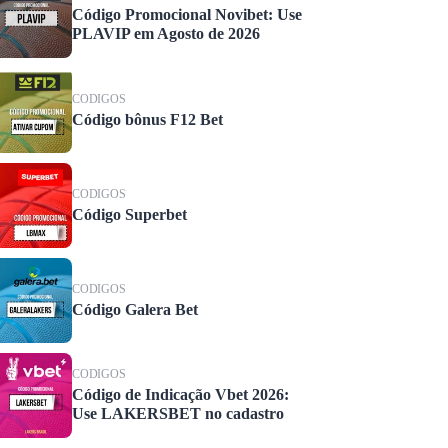
Código Promocional Novibet: Use
PLAVIP em Agosto de 2026
CODIGOS
Código bônus F12 Bet
CODIGOS
Código Superbet
CODIGOS
Código Galera Bet
CODIGOS
Código de Indicação Vbet 2026:
Use LAKERSBET no cadastro