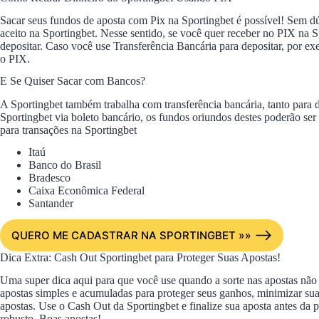
Sacar seus fundos de aposta com Pix na Sportingbet é possível! Sem d
aceito na Sportingbet. Nesse sentido, se você quer receber no PIX na 
depositar. Caso você use Transferência Bancária para depositar, por ex
o PIX.
E Se Quiser Sacar com Bancos?
A Sportingbet também trabalha com transferência bancária, tanto para d
Sportingbet via boleto bancário, os fundos oriundos destes poderão ser
para transações na Sportingbet
Itaú
Banco do Brasil
Bradesco
Caixa Econômica Federal
Santander
QUERO ME CADASTRAR NA SPORTINGBET »»
Dica Extra: Cash Out Sportingbet para Proteger Suas Apostas!
Uma super dica aqui para que você use quando a sorte nas apostas não 
apostas simples e acumuladas para proteger seus ganhos, minimizar sua
apostas. Use o Cash Out da Sportingbet e finalize sua aposta antes da 
robusto. Boas apostas!