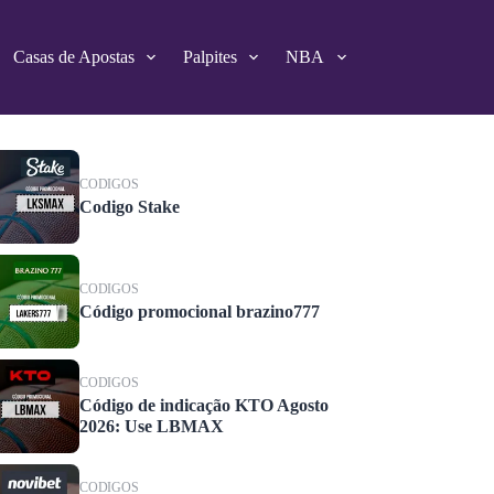
Casas de Apostas
Palpites
NBA
CODIGOS
Codigo Stake
CODIGOS
Código promocional brazino777
CODIGOS
Código de indicação KTO Agosto
2026: Use LBMAX
CODIGOS