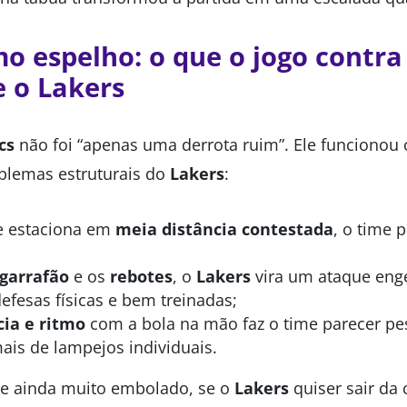
o espelho: o que o jogo contra 
e o Lakers
cs
não foi “apenas uma derrota ruim”. Ele funciono
blemas estruturais do
Lakers
:
e estaciona em
meia distância contestada
, o time 
garrafão
e os
rebotes
, o
Lakers
vira um ataque enge
efesas físicas e bem treinadas;
ia e ritmo
com a bola na mão faz o time parecer pes
is de lampejos individuais.
 ainda muito embolado, se o
Lakers
quiser sair da 