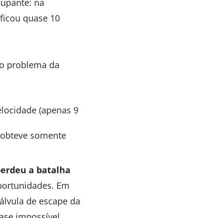
cupante: na
 ficou quase 10
ro problema da
elocidade (apenas 9
obteve somente
erdeu a batalha
portunidades. Em
álvula de escape da
ase impossível.