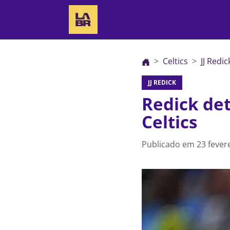
Celtics
JJ Redic
JJ REDICK
Redick det
Celtics
Publicado em
23 fever