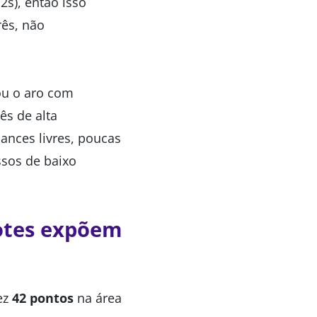
s), então isso
rês, não
ou o aro com
ês de alta
ances livres, poucas
ssos de baixo
botes expõem
ez
42 pontos
na área