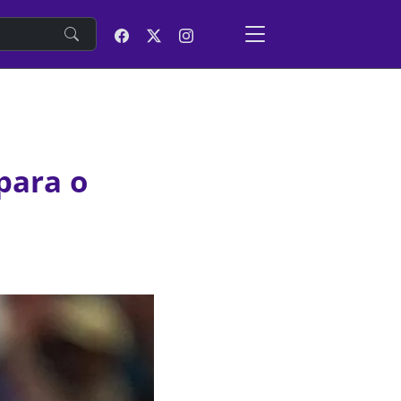
e
para o