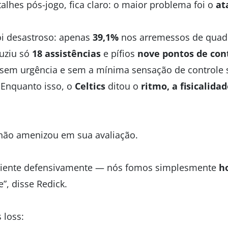
alhes pós-jogo, fica claro: o maior problema foi o
at
oi desastroso: apenas
39,1%
nos arremessos de quad
duziu só
18 assistências
e pífios
nove pontos de con
sem urgência e sem a mínima sensação de controle s
 Enquanto isso, o
Celtics
ditou o
ritmo, a fisicalida
ão amenizou em sua avaliação.
iciente defensivamente — nós fomos simplesmente
ho
”, disse Redick.
s loss: