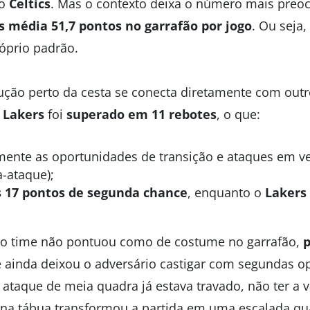
o
Celtics
. Mas o contexto deixa o número mais preo
s
média 51,7 pontos no garrafão por jogo
. Ou seja,
óprio padrão.
ção perto da cesta se conecta diretamente com out
O
Lakers
foi
superado em 11 rebotes
, o que:
amente as oportunidades de transição e ataques em v
-ataque);
s
17 pontos de segunda chance
, enquanto o
Lakers
, o time não pontuou como de costume no garrafão,
p
 ainda deixou o adversário castigar com segundas o
ataque de meia quadra já estava travado, não ter a v
a na tábua transformou a partida em uma escalada qu