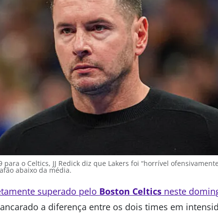
para o Celtics, JJ Redick diz que Lakers foi “horrível ofensivament
rafão abaixo da média.
tamente superado pelo
Boston Celtics
neste domin
cancarado a diferença entre os dois times em intensi