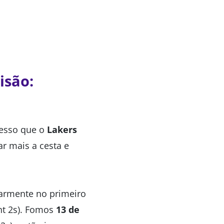
isão:
a
messo que o
Lakers
ar mais a cesta e
larmente no primeiro
nt 2s). Fomos
13 de