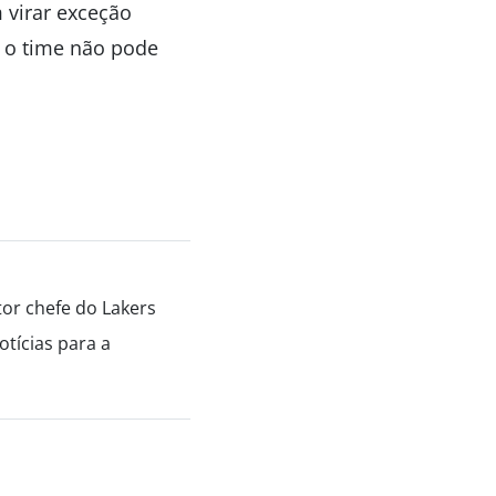
 virar exceção
e o time não pode
tor chefe do Lakers
tícias para a