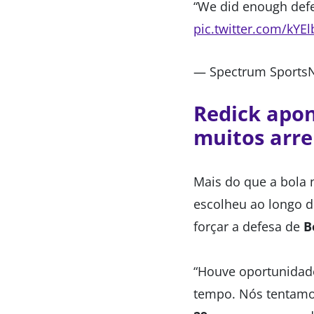
“We did enough defen
pic.twitter.com/kYE
— Spectrum Sports
Redick apon
muitos arre
Mais do que a bola 
escolheu ao longo d
forçar a defesa de
B
“Houve oportunidade
tempo. Nós tentam