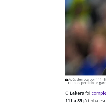
Após derrota por 111–89 
rebotes perdidos e gar
O
Lakers
foi
comple
111 a 89
já tinha es