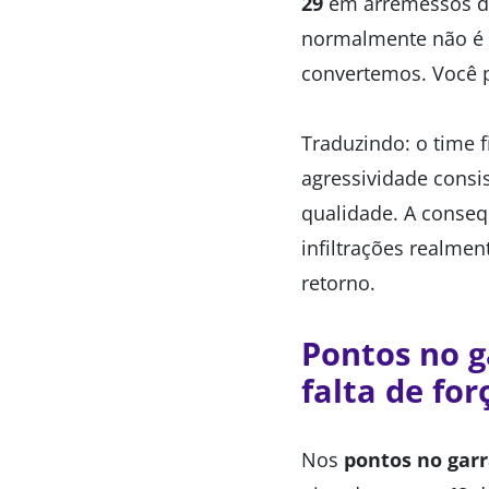
29
em arremessos de 
normalmente não é o
convertemos. Você 
Traduzindo: o time
agressividade consi
qualidade. A conseq
infiltrações realme
retorno.
Pontos no g
falta de for
Nos
pontos no gar