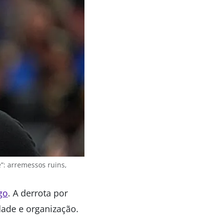
e”: arremessos ruins,
go
. A derrota por
dade e organização.