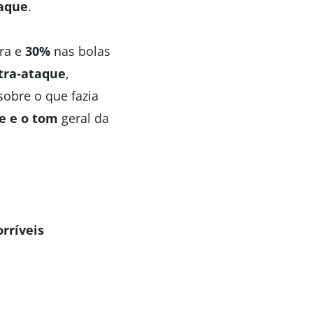
aque
.
ra e
30%
nas bolas
tra-ataque
,
obre o que fazia
de e o tom
geral da
rríveis