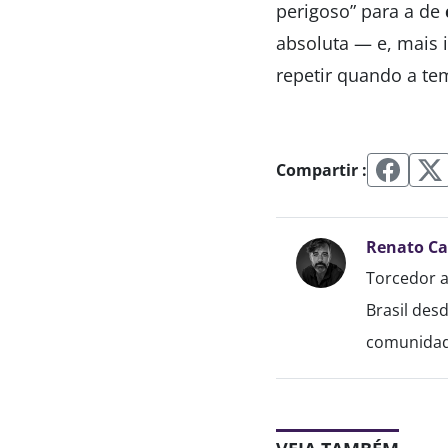
perigoso” para a de
absoluta — e, mais 
repetir quando a te
Compartir :
Renato C
Torcedor a
Brasil des
comunidade