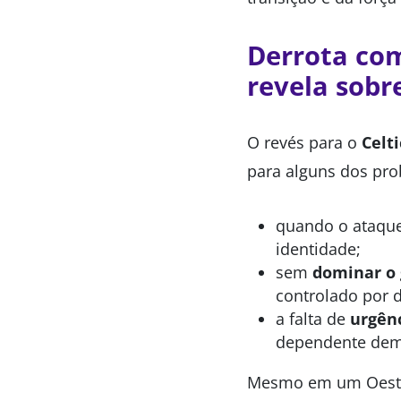
Derrota com
revela sobr
O revés para o
Celti
para alguns dos pro
quando o ataqu
identidade;
sem
dominar o 
controlado por d
a falta de
urgênc
dependente dema
Mesmo em um Oeste