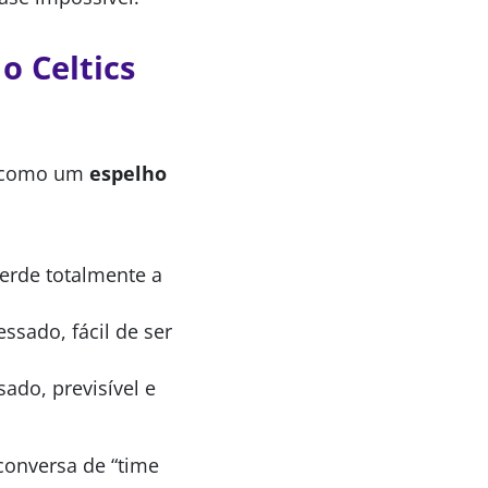
o Celtics
u como um
espelho
perde totalmente a
ssado, fácil de ser
ado, previsível e
conversa de “time