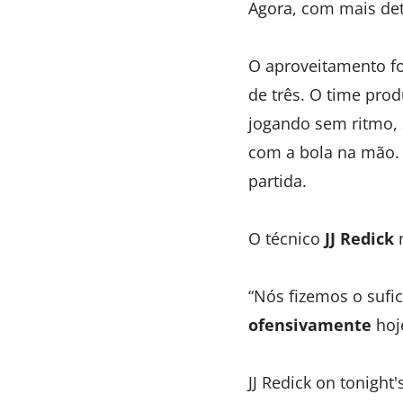
Agora, com mais det
O aproveitamento f
de três. O time pro
jogando sem ritmo, 
com a bola na mão.
partida.
O técnico
JJ Redick
n
“Nós fizemos o suf
ofensivamente
hoje
JJ Redick on tonight'