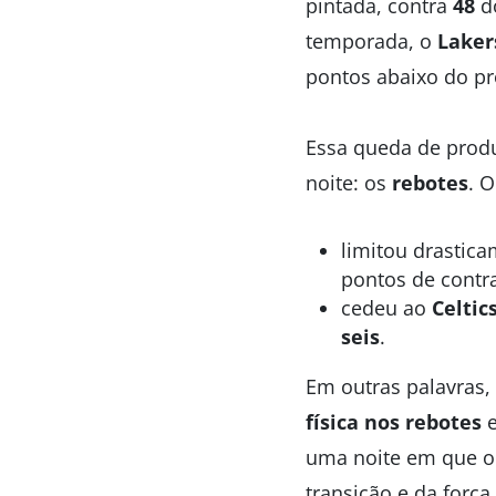
pintada, contra
48
d
temporada, o
Laker
pontos abaixo do pr
Essa queda de produ
noite: os
rebotes
. 
limitou drastic
pontos de contra
cedeu ao
Celtic
seis
.
Em outras palavras
física nos rebotes
e
uma noite em que o 
transição e da forç