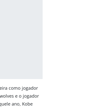
reira como jogador
rwolves e o jogador
quele ano, Kobe