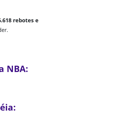
6.618 rebotes e
der.
na NBA:
éia: