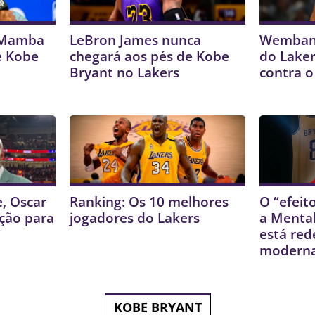
a Mamba
LeBron James nunca
Wembany
e Kobe
chegará aos pés de Kobe
do Laker
Bryant no Lakers
contra 
, Oscar
Ranking: Os 10 melhores
O “efeit
ação para
jogadores do Lakers
a Menta
está red
modern
KOBE BRYANT