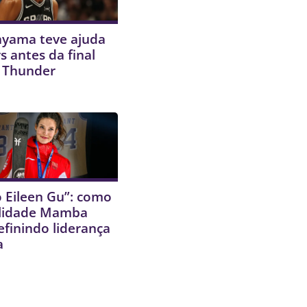
ama teve ajuda
s antes da final
o Thunder
o Eileen Gu”: como
lidade Mamba
efinindo liderança
a