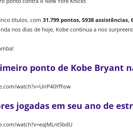
ro ponto contra o New York Knicks
inco títulos, com
31.799 pontos, 5938 assistências, 
inda nos dias de hoje, Kobe continua a nos surpreen
Mamba!
rimeiro ponto de Kobe Bryant 
e.com/watch?v=UirP40Yfhsw
res jogadas em seu ano de estr
be.com/watch?v=eaJMLnt5bdU