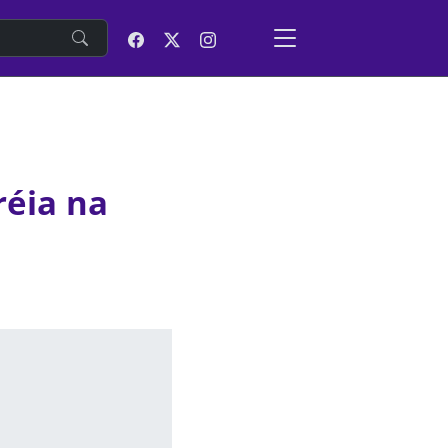
e
réia na