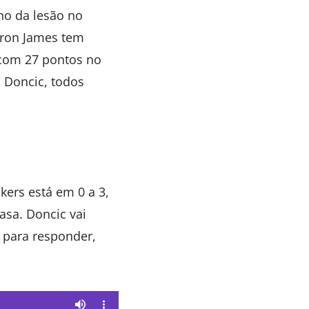
no da lesão no
Bron James tem
com 27 pontos no
 Doncic, todos
kers está em 0 a 3,
asa. Doncic vai
s para responder,