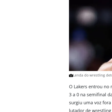
Lenda do wrestling det
O Lakers entrou no 
3 a 0 na semifinal d
surgiu uma voz fora 
lutador de wrestling