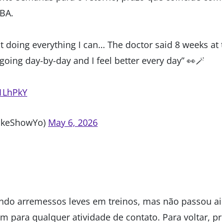
BA.
st doing everything I can… The doctor said 8 weeks at
t going day-by-day and I feel better every day” 👀🪄
I1LhPkY
akeShowYo)
May 6, 2026
zendo arremessos leves em treinos, mas não passou a
 para qualquer atividade de contato. Para voltar, pr