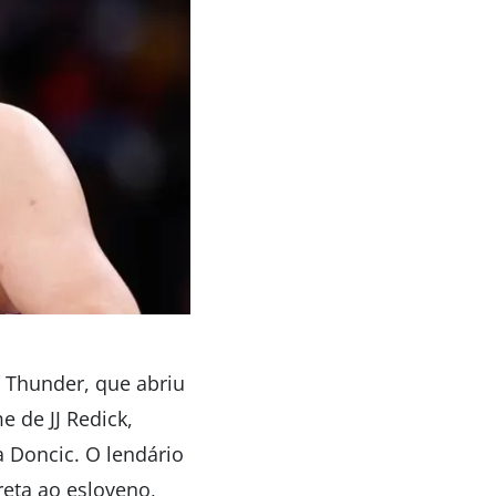
 Thunder, que abriu
e de JJ Redick,
a Doncic. O lendário
reta ao esloveno,