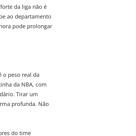
forte da liga não é
abe ao departamento
a hora pode prolongar
é o peso real da
tinha da NBA, com
ário. Tirar um
forma profunda. Não
ores do time