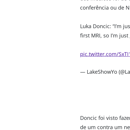
conferência ou de N
Luka Doncic: “I’m ju
first MRI, so I’m jus
pic.twitter.com/SxT
— LakeShowYo (@L
Doncic foi visto fa
de um contra um nem