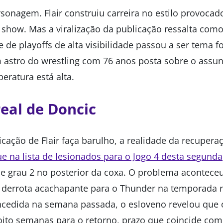
ersonagem. Flair construiu carreira no estilo provoca
 show. Mas a viralização da publicação ressalta como
de playoffs de alta visibilidade passou a ser tema fo
astro do wrestling com 76 anos posta sobre o assu
ratura está alta.
real de Doncic
cação de Flair faça barulho, a realidade da recupera
e na lista de lesionados para o Jogo 4 desta segunda
de grau 2 no posterior da coxa. O problema aconteceu
derrota acachapante para o Thunder na temporada r
oncedida na semana passada, o esloveno revelou que o
oito semanas para o retorno, prazo que coincide com 