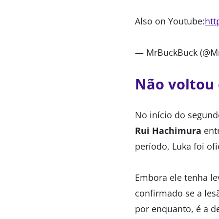
Also on Youtube:
htt
— MrBuckBuck (@M
Não voltou 
No início do segund
Rui Hachimura
entr
período, Luka foi of
Embora ele tenha le
confirmado se a les
por enquanto, é a de