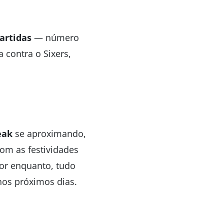
artidas
— número
a contra o Sixers,
eak
se aproximando,
com as festividades
por enquanto, tudo
os próximos dias.