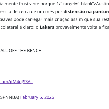
lmente frustrante porque 1/” target=”_blank”>Austi
sência de cerca de um mês por
distensão na pantur
 Reaves pode carregar mais criação assim que sua res
 colateral é claro: o
Lakers
provavelmente volta a fica
BALL OFF THE BENCH
r.com/jtM4uJS3As
ESPNNBA)
February 6, 2026