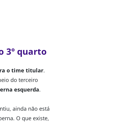
o 3º quarto
ra o time titular
.
meio do terceiro
perna esquerda
.
tiu, ainda não está
perna. O que existe,