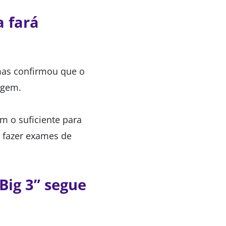
a fará
mas confirmou que o
agem.
m o suficiente para
i fazer exames de
Big 3” segue