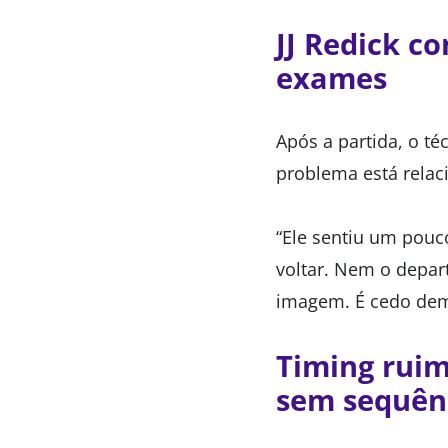
JJ Redick c
exames
Após a partida, o té
problema está rela
“Ele sentiu um pouc
voltar. Nem o depar
imagem. É cedo dema
Timing ruim
sem sequên