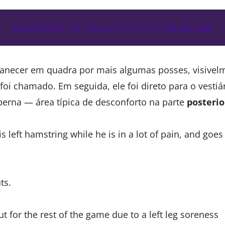
FAÇA PARTE DO NOSSO GRUPO NO TELEGRAM
anecer em quadra por mais algumas posses, visive
oi chamado. Em seguida, ele foi direto para o vestiá
 perna — área típica de desconforto na parte
posterio
s left hamstring while he is in a lot of pain, and goes
ts.
ut for the rest of the game due to a left leg soreness