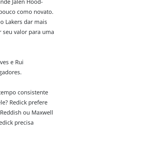
onde Jalen Hood-
u pouco como novato.
o Lakers dar mais
r seu valor para uma
ves e Rui
gadores.
 tempo consistente
le? Redick prefere
 Reddish ou Maxwell
edick precisa