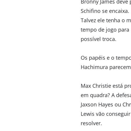
Bronny James deve p
Schifino se encaixa.
Talvez ele tenha o 
tempo de jogo para 
possível troca.
Os papéis e o tempo
Hachimura parecem g
Max Christie está p
em quadra? A defesa 
Jaxson Hayes ou Ch
Lewis vão conseguir
resolver.