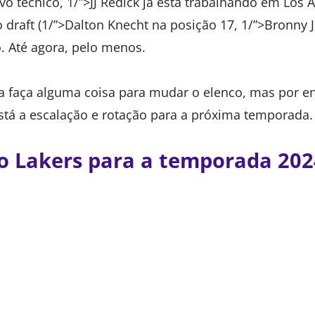
 técnico, 1/”>JJ Redick já está trabalhando em Los An
o draft (1/”>Dalton Knecht na posição 17, 1/”>Bronny
o. Até agora, pelo menos.
da faça alguma coisa para mudar o elenco, mas por 
tá a escalação e rotação para a próxima temporada.
o Lakers para a temporada 202