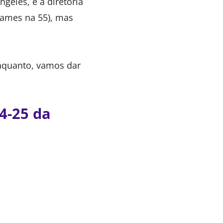
geles, e a diretoria
 James na 55), mas
enquanto, vamos dar
4-25 da