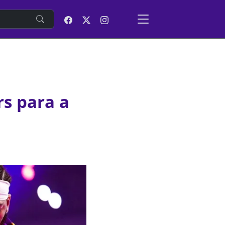
e
rs para a