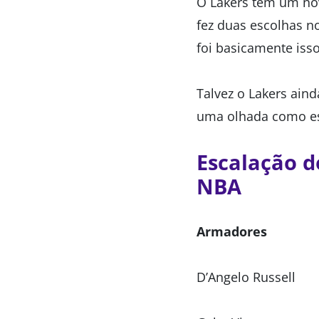
O Lakers tem um novo
fez duas escolhas n
foi basicamente iss
Talvez o Lakers ain
uma olhada como es
Escalação d
NBA
Armadores
D’Angelo Russell