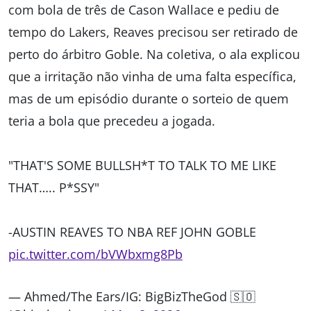
com bola de três de Cason Wallace e pediu de
tempo do Lakers, Reaves precisou ser retirado de
perto do árbitro Goble. Na coletiva, o ala explicou
que a irritação não vinha de uma falta específica,
mas de um episódio durante o sorteio de quem
teria a bola que precedeu a jogada.
"THAT'S SOME BULLSH*T TO TALK TO ME LIKE
THAT….. P*SSY"
-AUSTIN REAVES TO NBA REF JOHN GOBLE
pic.twitter.com/bVWbxmg8Pb
— Ahmed/The Ears/IG: BigBizTheGod 🇸🇴